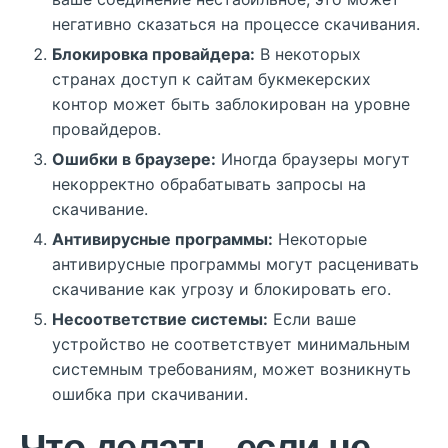
негативно сказаться на процессе скачивания.
Блокировка провайдера:
В некоторых
странах доступ к сайтам букмекерских
контор может быть заблокирован на уровне
провайдеров.
Ошибки в браузере:
Иногда браузеры могут
некорректно обрабатывать запросы на
скачивание.
Антивирусные программы:
Некоторые
антивирусные программы могут расценивать
скачивание как угрозу и блокировать его.
Несоответствие системы:
Если ваше
устройство не соответствует минимальным
системным требованиям, может возникнуть
ошибка при скачивании.
Что делать, если не