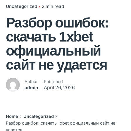
Uncategorized
2 min read
Разбор ошибок:
скачать 1xbet
официальный
сайт не удается
Author
Published
admin
April 26, 2026
Home
Uncategorized
Разбор ошибок: скачать 1xbet официальный сайт не
удается