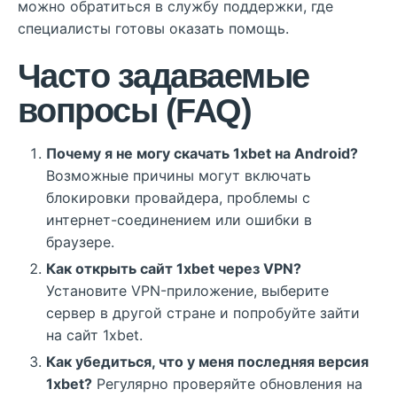
можно обратиться в службу поддержки, где
специалисты готовы оказать помощь.
Часто задаваемые
вопросы (FAQ)
Почему я не могу скачать 1xbet на Android?
Возможные причины могут включать
блокировки провайдера, проблемы с
интернет-соединением или ошибки в
браузере.
Как открыть сайт 1xbet через VPN?
Установите VPN-приложение, выберите
сервер в другой стране и попробуйте зайти
на сайт 1xbet.
Как убедиться, что у меня последняя версия
1xbet?
Регулярно проверяйте обновления на