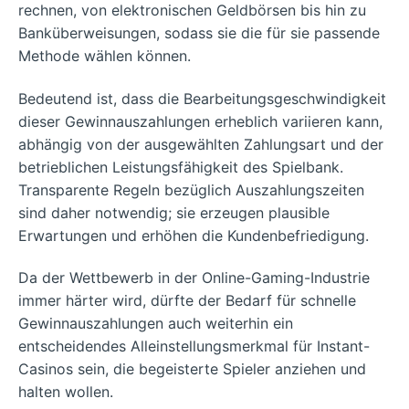
rechnen, von elektronischen Geldbörsen bis hin zu
Banküberweisungen, sodass sie die für sie passende
Methode wählen können.
Bedeutend ist, dass die Bearbeitungsgeschwindigkeit
dieser Gewinnauszahlungen erheblich variieren kann,
abhängig von der ausgewählten Zahlungsart und der
betrieblichen Leistungsfähigkeit des Spielbank.
Transparente Regeln bezüglich Auszahlungszeiten
sind daher notwendig; sie erzeugen plausible
Erwartungen und erhöhen die Kundenbefriedigung.
Da der Wettbewerb in der Online-Gaming-Industrie
immer härter wird, dürfte der Bedarf für schnelle
Gewinnauszahlungen auch weiterhin ein
entscheidendes Alleinstellungsmerkmal für Instant-
Casinos sein, die begeisterte Spieler anziehen und
halten wollen.