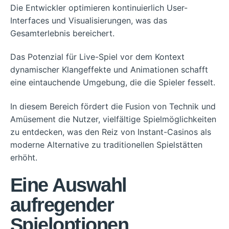
Die Entwickler optimieren kontinuierlich User-
Interfaces und Visualisierungen, was das
Gesamterlebnis bereichert.
Das Potenzial für Live-Spiel vor dem Kontext
dynamischer Klangeffekte und Animationen schafft
eine eintauchende Umgebung, die die Spieler fesselt.
In diesem Bereich fördert die Fusion von Technik und
Amüsement die Nutzer, vielfältige Spielmöglichkeiten
zu entdecken, was den Reiz von Instant-Casinos als
moderne Alternative zu traditionellen Spielstätten
erhöht.
Eine Auswahl
aufregender
Spieloptionen