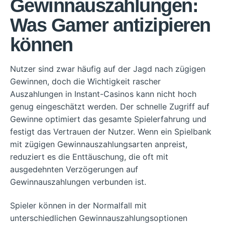
Gewinnauszahlungen:
Was Gamer antizipieren
können
Nutzer sind zwar häufig auf der Jagd nach zügigen
Gewinnen, doch die Wichtigkeit rascher
Auszahlungen in Instant-Casinos kann nicht hoch
genug eingeschätzt werden. Der schnelle Zugriff auf
Gewinne optimiert das gesamte Spielerfahrung und
festigt das Vertrauen der Nutzer. Wenn ein Spielbank
mit zügigen Gewinnauszahlungsarten anpreist,
reduziert es die Enttäuschung, die oft mit
ausgedehnten Verzögerungen auf
Gewinnauszahlungen verbunden ist.
Spieler können in der Normalfall mit
unterschiedlichen Gewinnauszahlungsoptionen