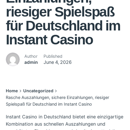
riesiger Spielspaß
für Deutschland im
Instant Casino
Author
Published
admin
June 4, 2026
Home
Uncategorized
Rasche Auszahlungen, sichere Einzahlungen, riesiger
Spielspaß für Deutschland im Instant Casino
Instant Casino in Deutschland bietet eine einzigartige
Kombination aus schnellen Auszahlungen und