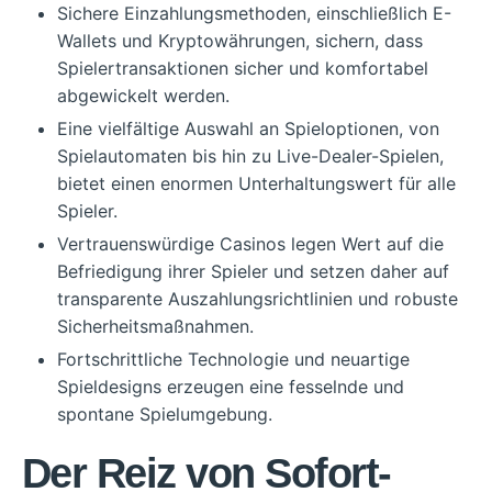
Sichere Einzahlungsmethoden, einschließlich E-
Wallets und Kryptowährungen, sichern, dass
Spielertransaktionen sicher und komfortabel
abgewickelt werden.
Eine vielfältige Auswahl an Spieloptionen, von
Spielautomaten bis hin zu Live-Dealer-Spielen,
bietet einen enormen Unterhaltungswert für alle
Spieler.
Vertrauenswürdige Casinos legen Wert auf die
Befriedigung ihrer Spieler und setzen daher auf
transparente Auszahlungsrichtlinien und robuste
Sicherheitsmaßnahmen.
Fortschrittliche Technologie und neuartige
Spieldesigns erzeugen eine fesselnde und
spontane Spielumgebung.
Der Reiz von Sofort-