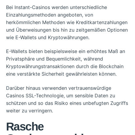
Bei Instant-Casinos werden unterschiedliche
Einzahlungsmethoden angeboten, von
herkömmlichen Methoden wie Kreditkartenzahlungen
und Überweisungen bis hin zu zeitgemäßen Optionen
wie E-Wallets und Kryptowährungen.
E-Wallets bieten beispielsweise ein erhöhtes Maß an
Privatsphäre und Bequemlichkeit, während
Kryptowährungstransaktionen durch die Blockchain
eine verstärkte Sicherheit gewährleisten können.
Darüber hinaus verwenden vertrauenswürdige
Casinos SSL-Technologie, um sensible Daten zu
schützen und so das Risiko eines unbefugten Zugriffs
weiter zu verringern.
Rasche