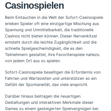
Casinospielen
Beim Eintauchen in die Welt der Sofort-Casinospiele
erleben Spieler oft eine einzigartige Mischung aus
Spannung und Unmittelbarkeit, die traditionelle
Casinos nicht bieten können. Dieser Nervenkitzel
entsteht durch die leichte Zugänglichkeit und die
schnelle Spielgeschwindigkeit, die es den
Teilnehmern gestattet, ihre Favoritenspiele nahezu
von jedem Ort aus zu spielen.
Sofort-Casinospiele beseitigen die Erfordernis von
Fahrten und Wartezeiten und unterstützen so ein
Gefühl der Spontaneität, das viele anspricht.
Darüber hinaus beitragen die neuartigen
Gestaltungen und interaktiven Merkmale dieser
Games zu einem gesteigerten Spielvergnügen bei.