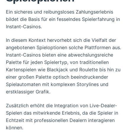
Ein sicheres und reibungsloses Zahlungserlebnis
bildet die Basis für ein fesselndes Spielerfahrung in
Instant-Casinos.
In diesem Kontext hervorhebt sich die Vielfalt der
angebotenen Spieloptionen solche Plattformen aus.
Instant-Casinos bieten eine abwechslungsreiche
Palette für jeden Spielertyp, von traditionellen
Kartenspielen wie Blackjack und Roulette bis hin zu
einer großen Palette optisch beeindruckender
Spielautomaten mit komplexen Storylines und
erstklassiger Grafik.
Zusätzlich erhöht die Integration von Live-Dealer-
Spielen das mitwirkende Erlebnis, da die Spieler in
Echtzeit mit professionellen Dealern interagieren
können.