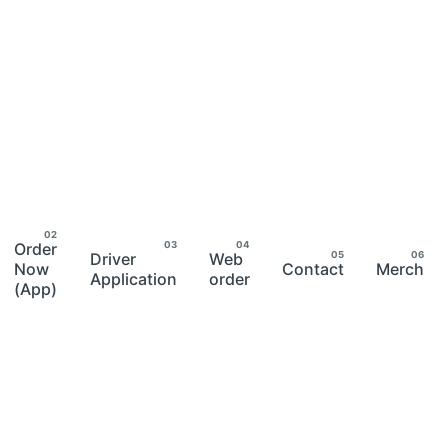
Order
Driver
Web
Now
Contact
Merch
Application
order
(App)