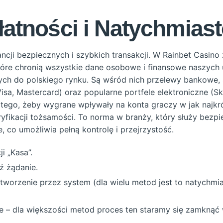
łatności i Natychmias
ancji bezpiecznych i szybkich transakcji. W Rainbet Casi
które chronią wszystkie dane osobowe i finansowe naszyc
h do polskiego rynku. Są wśród nich przelewy bankowe, s
Visa, Mastercard) oraz popularne portfele elektroniczne (Sk
 tego, żeby wygrane wpływały na konta graczy w jak najkr
ikacji tożsamości. To norma w branży, który służy bezpie
, co umożliwia pełną kontrolę i przejrzystość.
i „Kasa”.
ź żądanie.
worzenie przez system (dla wielu metod jest to natychmias
e – dla większości metod proces ten staramy się zamknąć 