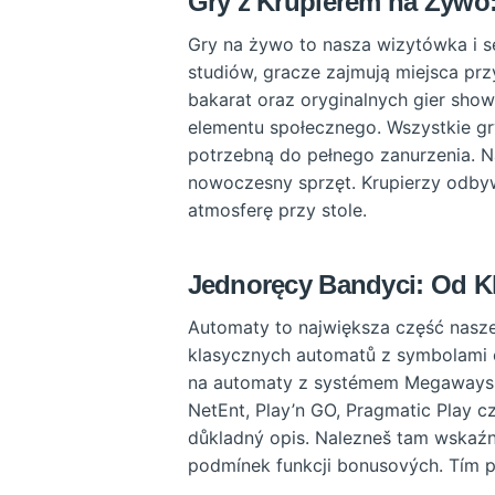
Gry z Krupierem na Żywo
Gry na żywo to nasza wizytówka i se
studiów, gracze zajmują miejsca prz
bakarat oraz oryginalnych gier sho
elementu społecznego. Wszystkie gr
potrzebną do pełnego zanurzenia. N
nowoczesny sprzęt. Krupierzy odbyw
atmosferę przy stole.
Jednoręcy Bandyci: Od K
Automaty to największa część naszej 
klasycznych automatů z symbolami ow
na automaty z systémem Megaways, o
NetEnt, Play’n GO, Pragmatic Play c
důkladný opis. Nalezneš tam wskaźnik
podmínek funkcji bonusových. Tím p