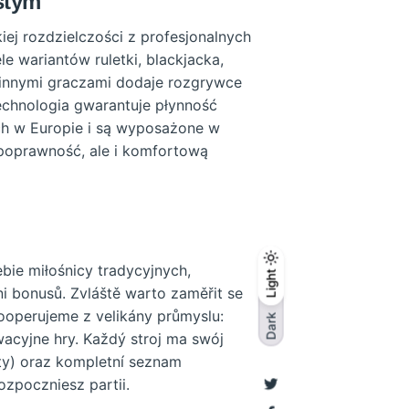
stym
ej rozdzielczości z profesjonalnych
e wariantów ruletki, blackjacka,
i innymi graczami dodaje rozgrywce
echnologia gwarantuje płynność
ach w Europie i są wyposażone w
poprawność, ale i komfortową
ebie miłośnicy tradycyjnych,
Light
Light
Dark
i bonusů. Zvláště warto zaměřit se
ooperujeme z velikány průmyslu:
Dark
wacyjne hry. Každý stroj ma swój
ity) oraz kompletní seznam
zpoczniesz partii.