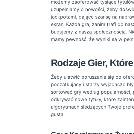
możemy zaoferować tysiące tytułów,
uzupełniamy o nowości, żeby doświa
jackpotami, dające szansę na napra
ekran. Każda gra, zanim trafi do nas
budujemy z naszą społecznością. Nie
mamy pewność, że wyniki są w pełni 
Rodzaje Gier, Któr
Żeby ułatwić poruszanie się po oferc
początkujący i starzy wyjadacze bły
sortować gry według popularności, 
odkrywać nowe tytuły, które zainter
algorytmach śledzących Twoje prefe
gusta.