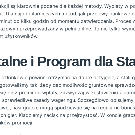
akcji są klarownie podane dla każdej metody. Wypłaty w pol
t. Dla najpopularniejszych metod, jak przelewy bankowe c
 minut do kilku godzin od momentu zatwierdzenia. Proces 
azowy i przeprowadzany w pełni online. To nie tylko wymó
nt użytkowników.
alne i Program dla St
członkowie powinni otrzymać na dobre przyjęcie, a stali g
ygotowaliśmy tak, żeby dać możliwość gruntowne sprawdz
 się on z premii od wpłaty, zazwyczaj w zestawieniu z da
 i sprawiedliwe zasady wageringu. Szczegółowo opisujemy 
owej, nasi gracze mogą spodziewać się na regularne bonusy
ch gier. Kładziemy nacisk na przejrzystość. W koncie gra
nków promocji.