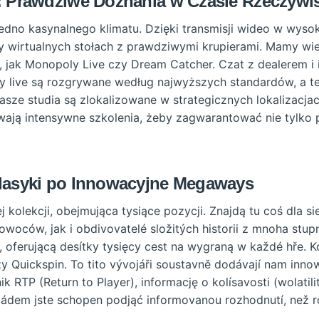
: Prawdziwe Doznania w Czasie Rzeczywi
dno kasynalnego klimatu. Dzięki transmisji wideo w wysoki
y wirtualnych stołach z prawdziwymi krupierami. Mamy wiel
w, jak Monopoly Live czy Dream Catcher. Czat z dealerem 
y live są rozgrywane według najwyższych standardów, a t
asze studia są zlokalizowane w strategicznych lokalizacj
ają intensywne szkolenia, żeby zagwarantować nie tylko 
lasyki po Innowacyjne Megaways
kolekcji, obejmująca tysiące pozycji. Znajdą tu coś dla si
oców, jak i obdivovatelé složitých historii z mnoha stupn
ferującą desítky tysięcy cest na wygraną w každé hře. K
zy Quickspin. To tito vývojáři soustavně dodávají nam inno
 RTP (Return to Player), informację o kolísavosti (wolatil
ádem jste schopen podjąć informovanou rozhodnutí, než ro