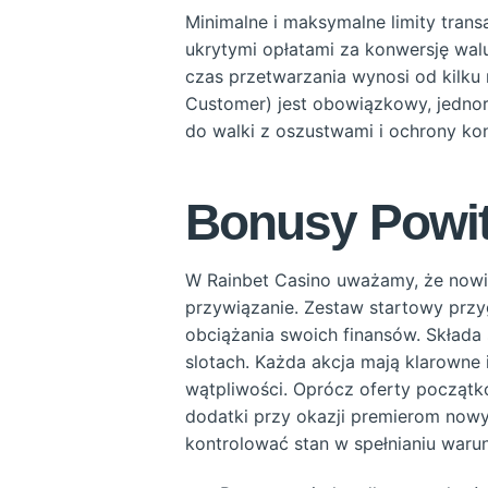
Minimalne i maksymalne limity trans
ukrytymi opłatami za konwersję walu
czas przetwarzania wynosi od kilku
Customer) jest obowiązkowy, jednor
do walki z oszustwami i ochrony ko
Bonusy Powit
W Rainbet Casino uważamy, że nowi 
przywiązanie. Zestaw startowy prz
obciążania swoich finansów. Składa
slotach. Każda akcja mają klarowne
wątpliwości. Oprócz oferty początk
dodatki przy okazji premierom nowy
kontrolować stan w spełnianiu waru