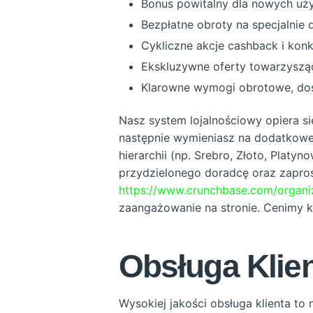
Bonus powitalny dla nowych uży
Bezpłatne obroty na specjalnie
Cykliczne akcje cashback i konk
Ekskluzywne oferty towarzyszą
Klarowne wymogi obrotowe, do
Nasz system lojalnościowy opiera s
następnie wymieniasz na dodatkowe
hierarchii (np. Srebro, Złoto, Platy
przydzielonego doradcę oraz zapros
https://www.crunchbase.com/organi
zaangażowanie na stronie. Cenimy k
Obsługa Klien
Wysokiej jakości obsługa klienta to