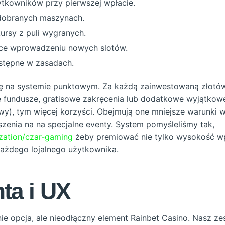
tkowników przy pierwszej wpłacie.
 dobranych maszynach.
ursy z puli wygranych.
ce wprowadzeniu nowych slotów.
stępne w zasadach.
ię na systemie punktowym. Za każdą zainwestowaną złotów
 fundusze, gratisowe zakręcenia lub dodatkowe wyjątkow
nowy), tym więcej korzyści. Obejmują one mniejsze warunki 
zenia na na specjalne eventy. System pomyśleliśmy tak,
zation/czar-gaming
żeby premiować nie tylko wysokość wpł
ażdego lojalnego użytkownika.
ta i UX
 nie opcja, ale nieodłączny element Rainbet Casino. Nasz z