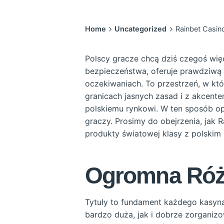
Home
Uncategorized
Rainbet Casin
Polscy gracze chcą dziś czegoś więc
bezpieczeństwa, oferuje prawdziwą r
oczekiwaniach. To przestrzeń, w któ
granicach jasnych zasad i z akcent
polskiemu rynkowi. W ten sposób opr
graczy. Prosimy do obejrzenia, jak 
produkty światowej klasy z polskim
Ogromna Różn
Tytuły to fundament każdego kasyna
bardzo duża, jak i dobrze zorganiz