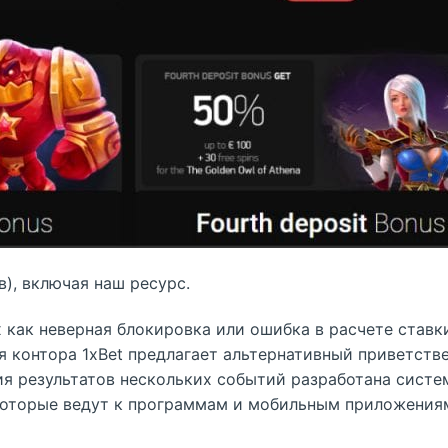
), включая наш ресурс.
х как неверная блокировка или ошибка в расчете ставк
я контора 1xBet предлагает альтернативный приветстве
я результатов нескольких событий разработана система 
оторые ведут к программам и мобильным приложениям