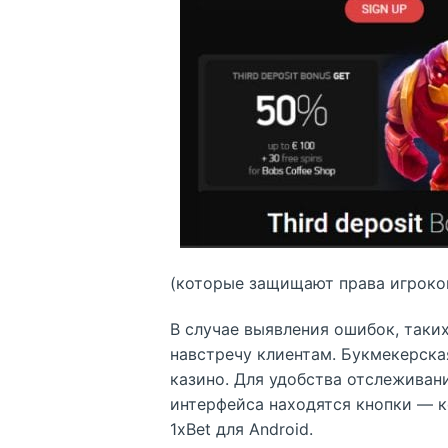
(которые защищают права игроков
В случае выявления ошибок, таки
навстречу клиентам. Букмекерска
казино. Для удобства отслеживани
интерфейса находятся кнопки — к
1xBet для Android.