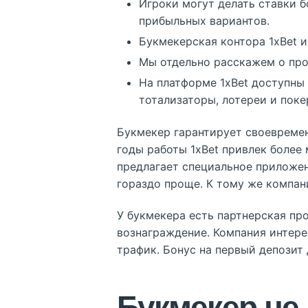
Игроки могут делать ставки б
прибыльных вариантов.
Букмекерская контора 1xBet 
Мы отдельно расскажем о проц
На платформе 1xBet доступны 
тотализаторы, лотереи и поке
Букмекер гарантирует своевремен
годы работы 1xBet привлек более 
предлагает специальное приложен
гораздо проще. К тому же компан
У букмекера есть партнерская пр
вознаграждение. Компания интер
трафик. Бонус на первый депозит 
Букмекер не