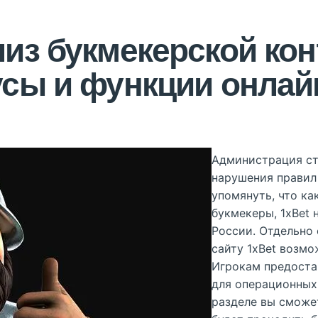
из букмекерской кон
сы и функции онлай
Администрация ст
нарушения правил 
упомянуть, что к
букмекеры, 1xBet 
России. Отдельно 
сайту 1xBet возмо
Игрокам предоста
для операционных 
разделе вы сможет