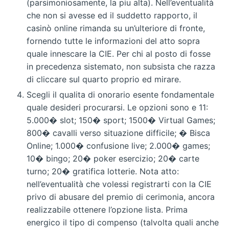
(parsimoniosamente, la piu alta). Nell’eventualità
che non si avesse ed il suddetto rapporto, il
casinò online rimanda su un’ulteriore di fronte,
fornendo tutte le informazioni del atto sopra
quale innescare la CIE. Per chi al posto di fosse
in precedenza sistemato, non subsista che razza
di cliccare sul quarto proprio ed mirare.
Scegli il qualita di onorario esente fondamentale
quale desideri procurarsi. Le opzioni sono e 11:
5.000� slot; 150� sport; 1500� Virtual Games;
800� cavalli verso situazione difficile; � Bisca
Online; 1.000� confusione live; 2.000� games;
10� bingo; 20� poker esercizio; 20� carte
turno; 20� gratifica lotterie. Nota atto:
nell’eventualità che volessi registrarti con la CIE
privo di abusare del premio di cerimonia, ancora
realizzabile ottenere l’opzione lista. Prima
energico il tipo di compenso (talvolta quali anche