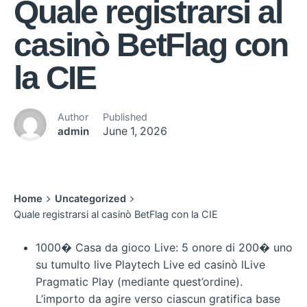
Quale registrarsi al
casinò BetFlag con
la CIE
Author
Published
admin
June 1, 2026
Home
Uncategorized
Quale registrarsi al casinò BetFlag con la CIE
1000� Casa da gioco Live: 5 onore di 200� uno
su tumulto live Playtech Live ed casinò lLive
Pragmatic Play (mediante quest’ordine).
L’importo da agire verso ciascun gratifica base