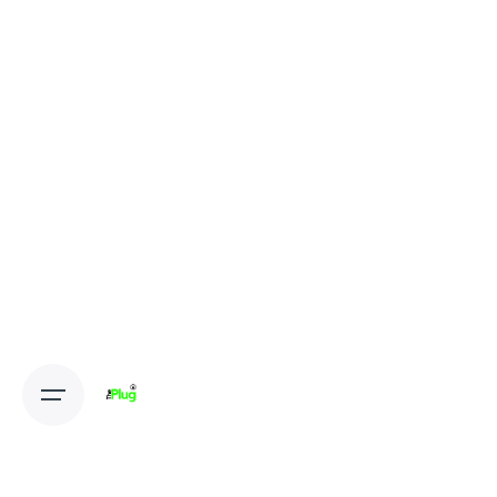
Skip
to
content