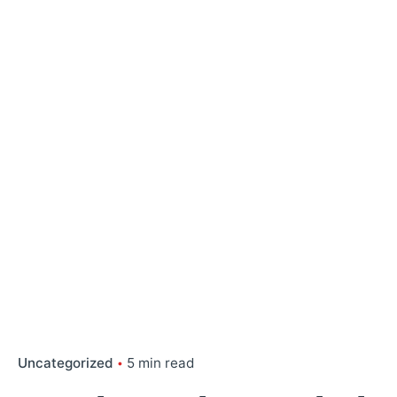
Uncategorized
5 min read