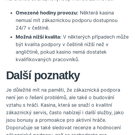
Omezené hodiny provozu:
Některá kasina
nemusí mít zákaznickou podporu dostupnou
24/7 v češtině.
Možná nižší kvalita:
V některých případech může
být kvalita podpory v češtině nižší než v
angličtině, pokud kasino nemá dostatek
kvalifikovaných pracovníků.
Další poznatky
Je důležité mít na paměti, že zákaznická podpora
není jen o řešení problémů, ale také o budování
vztahu s hráči. Kasina, která se snaží o kvalitní
zákaznický servis, často nabízejí i další služby, jako
jsou bonusy a promoakce pro aktivní hráče.
Doporučuje se také sledovat recenze a hodnocení