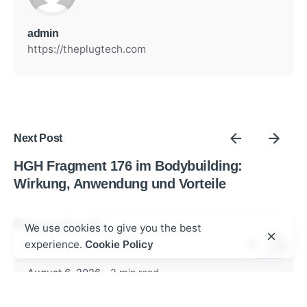
admin
https://theplugtech.com
Next Post
HGH Fragment 176 im Bodybuilding:
Wirkung, Anwendung und Vorteile
Posted by
Recent Posts
We use cookies to give you the best
admin
experience.
Cookie Policy
August 6, 2026
2 min read
Winbet ການພະນັນກິລາທີ່ມີຄວາມ