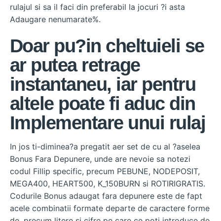
rulajul si sa il faci din preferabil la jocuri ?i asta
Adaugare nenumarate%.
Doar pu?in cheltuieli se
ar putea retrage
instantaneu, iar pentru
altele poate fi aduc din
Implementare unui rulaj
In jos ti-diminea?a pregatit aer set de cu al ?aselea
Bonus Fara Depunere, unde are nevoie sa notezi
codul Fillip specific, precum PEBUNE, NODEPOSIT,
MEGA400, HEART500, K_150BURN si ROTIRIGRATIS.
Codurile Bonus adaugat fara depunere este de fapt
acele combinatii formate departe de caractere forme
de, precum litere si cifre pe care ce poti introduce de