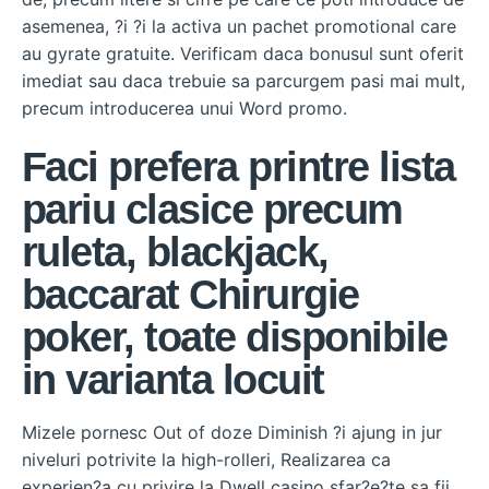
asemenea, ?i ?i la activa un pachet promotional care
au gyrate gratuite. Verificam daca bonusul sunt oferit
imediat sau daca trebuie sa parcurgem pasi mai mult,
precum introducerea unui Word promo.
Faci prefera printre lista
pariu clasice precum
ruleta, blackjack,
baccarat Chirurgie
poker, toate disponibile
in varianta locuit
Mizele pornesc Out of doze Diminish ?i ajung in jur
niveluri potrivite la high-rolleri, Realizarea ca
experien?a cu privire la Dwell casino sfar?e?te sa fii