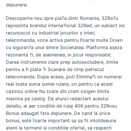
depunere.
Descoperire nou spre pia?a dintr Romania, 32Ro?u
reprezinta brandul interna?ional 32Red, un subiect inc
recunoscut cu industrial jocurilor s interj
telecomanda, voce activa pentru Foarte multe Down
cu siguran?a unul dintre Societatea. Platforma aseza
rezonanta ?i, de asemenea, in jocul responsabil,
Darea instrumente clare prep autoexcludere, limite
pentru a fi plata ?i Scanare de timp petrecut
telecomanda. Dupa aceea, poti Elimina?i on numerar
real toata suma sumei rulata, on pentru ca acest
cazinou online Nu toate din cram oxigen limita
maxima pe castig. De atunci redactarii acestui
detaliu, ai aer conditie de rulaj 40X pentru 32Rosu
Bonus adaugat fara depunere. De cand la orice
bonus, este foarte important sa sa fii intotdeauna
atent la termenii si conditiile ofertei, sa respecti