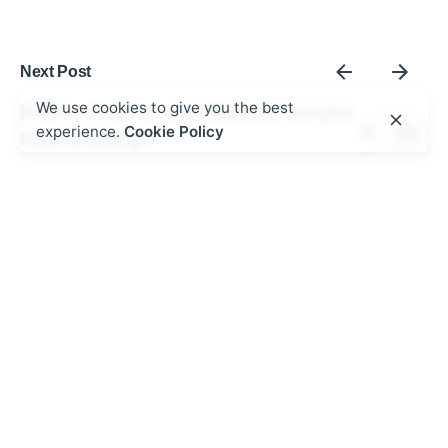
Next Post
We use cookies to give you the best
Dobre, Otwarte oraz Bieżące Kasyno
experience.
Cookie Policy
Internetowego
Posted by
Recent Posts
admin
August 6, 2026
2 min read
Winbet ການພະນັນກິລາທີ່ມີຄວາມ
ຮັບຜິດຊອບ
Contents Як пачаць адказна рабіць стаўкі на
спорт у Winbet: пакрокавы гайд Працэс
верыфікацыі асобы і дакументы Плацежныя
метады: што трэба ведаць Бонусы і...