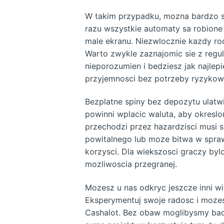
W takim przypadku, mozna bardzo s
razu wszystkie automaty sa robione
male ekranu. Niezwlocznie kazdy rod
Warto zwykle zaznajomic sie z regu
nieporozumien i bedziesz jak najlep
przyjemnosci bez potrzeby ryzykow
Bezplatne spiny bez depozytu ulatw
powinni wplacic waluta, aby okresl
przechodzi przez hazardzisci musi s
powitalnego lub moze bitwa w spraw
korzysci. Dla wiekszosci graczy by
mozliwoscia przegranej.
Mozesz u nas odkryc jeszcze inni 
Eksperymentuj swoje radosc i mozesz
Cashalot. Bez obaw moglibysmy bada