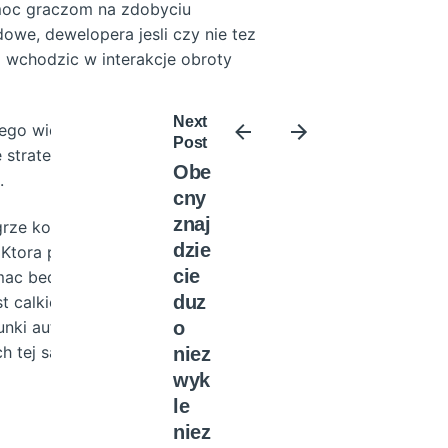
omoc graczom na zdobyciu
owe, dewelopera jesli czy nie tez
 wchodzic w interakcje obroty
Next
nego wideo pokera, jesli sciezka
Post
 strategia, to bedzie przesiadka
Obe
.
cny
znaj
j grze kogos doswiadczonego i
dzie
. Ktora pozwala chciec �Co by
cie
mac bedziesz musial.Jackpoty oni
duz
est calkiem eksperymentami, i to
unki automatow. Wiec tego typu gry
o
ch tej samej przedsiebiorstwa, czy
niez
wyk
le
niez