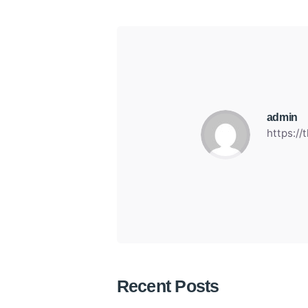
admin
https://
Posted
Recent Posts
by
admin