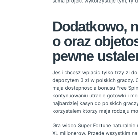
suma projekt wykorzystuje tym, ty d
Dodatkowo, na
o oraz objet
pewne ustale
Jesli chcesz wplacic tylko trzy zl 
depozytem 3 zl w polskich graczy. 
maja dostepnoscia bonusu Free Spin
kontynuowaniu utracie gotowki i mo
najbardziej kasyn do polskich gracz
korzystalem ktorzy maja rodzaju mobi
Gra wideo Super Fortune naturalnie
XL milionerow. Przede wszystkim nal