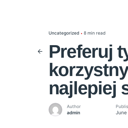
Uncategorized
8 min read
Preferuj 
korzystn
najlepiej
Author
Publi
June
admin