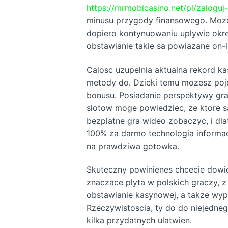
https://mrmobicasino.net/pl/zaloguj-
minusu przygody finansowego. Moze 
dopiero kontynuowaniu uplywie okre
obstawianie takie sa powiazane on-l
Calosc uzupelnia aktualna rekord k
metody do. Dzieki temu mozesz poj
bonusu. Posiadanie perspektywy grac
slotow moge powiedziec, ze ktore s
bezplatne gra wideo zobaczyc, i dla
100% za darmo technologia informac
na prawdziwa gotowka.
Skuteczny powinienes chcecie dowied
znaczace plyta w polskich graczy, z
obstawianie kasynowej, a takze wyp
Rzeczywistoscia, ty do do niejedne
kilka przydatnych ulatwien.