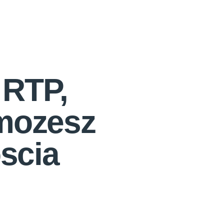
 RTP,
 mozesz
oscia