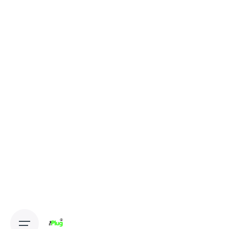
Skip
to
content