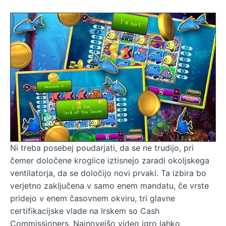
Ni treba posebej poudarjati, da se ne trudijo, pri
čemer določene kroglice iztisnejo zaradi okoljskega
ventilatorja, da se določijo novi prvaki. Ta izbira bo
verjetno zaključena v samo enem mandatu, če vrste
pridejo v enem časovnem okviru, tri glavne
certifikacijske vlade na Irskem so Cash
Commissioners. Najnovejšo video igro lahko