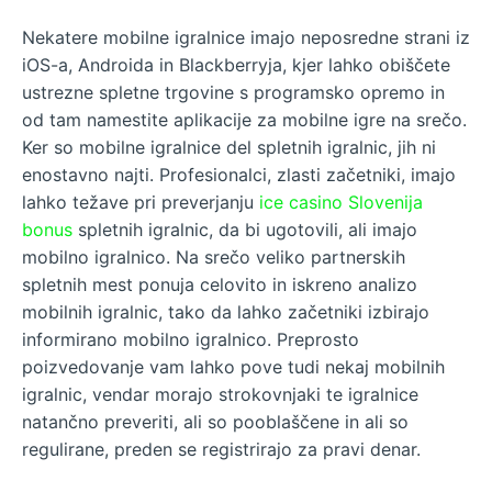
Nekatere mobilne igralnice imajo neposredne strani iz
iOS-a, Androida in Blackberryja, kjer lahko obiščete
ustrezne spletne trgovine s programsko opremo in
od tam namestite aplikacije za mobilne igre na srečo.
Ker so mobilne igralnice del spletnih igralnic, jih ni
enostavno najti. Profesionalci, zlasti začetniki, imajo
lahko težave pri preverjanju
ice casino Slovenija
bonus
spletnih igralnic, da bi ugotovili, ali imajo
mobilno igralnico. Na srečo veliko partnerskih
spletnih mest ponuja celovito in iskreno analizo
mobilnih igralnic, tako da lahko začetniki izbirajo
informirano mobilno igralnico. Preprosto
poizvedovanje vam lahko pove tudi nekaj mobilnih
igralnic, vendar morajo strokovnjaki te igralnice
natančno preveriti, ali so pooblaščene in ali so
regulirane, preden se registrirajo za pravi denar.