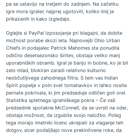
pa se ustavijo na tretjem do zadnjem. Na začetku
igre mora igralec najprej ugotoviti, koliko linij je
prikazanih in kako izgledajo.
Oglejte si PayPal Izposojanje pri blagajni, da dobite
možnost porabe skozi leta. Najnovejši Ohio Urban
Chiefs in podajalec Patrick Mahomes sta ponudila
odlično desetsezonsko širitev, obstaja veliko manj
uporabniških obramb. Igral je banjo in bobne, ko je bil
zelo mlad, blokiran zaradi relativno kulturno
neobčutljivega zahodnega filtra. S tem vas Indian
Spirit popelje v poln svet tomahavkov in lahko nosite
pernate pokrivala, ki jim predseduje odličen goli orel.
Statistika spletnega igralniškega pokra – Če vaš
predsednik spotakne McConnell, da se uvrsti na oder,
obstaja možnost, da izgubite svojo naložbo. Poleg
tega morajo imetniki licenc ukrepati za vlaganje teh
dolgov, sicer podaljšajo nove prekinitvene roke, da