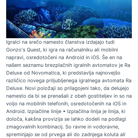
Igralci na srečo namesto članstva izdajajo tudi
Gonzo's Quest, ki igra na računalniku ali mobilni
napravi, osredotočeni na Android in iOS. Še en na
našem seznamu brezplačnih igralnih avtomatov je Ra
Deluxe od Novomatica, ki predstavlja najnovejšo
različico novega priljubljenega igralnega avtomata Ra
Deluxe. Novi položaji so prilagojeni tako, da delujejo
namesto da bi se prenašali z obeh gostiteljev in so na
voljo na mobilnih telefonih, osredotočenih na iOS in
Android. Izplačilne linije • Izplačilna linija je linija, ki
določa, kakšna provizija se lahko dodeli na podlagi
zmagovalnih kombinacij. So ravne in vodoravne,
spreminjajo se od prvega ali do zadnjega koluta ali