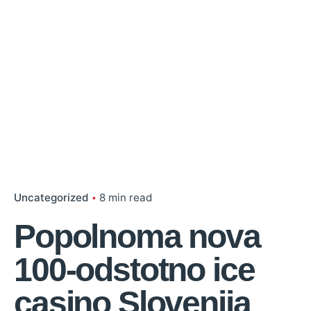
Uncategorized
8 min read
Popolnoma nova
100-odstotno ice
casino Slovenija