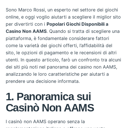
Sono Marco Rossi, un esperto nel settore dei giochi
online, e oggi voglio aiutarti a scegliere il miglior sito
per divertirti con i
Popolari Giochi Disponibili a
Casino Non AAMS
. Quando si tratta di scegliere una
piattaforma, è fondamentale considerare fattori
come la varietà dei giochi offerti, l’affidabilità del
sito, le opzioni di pagamento e le recensioni di altri
utenti. In questo articolo, farò un confronto tra alcuni
dei siti più noti nel panorama dei casino non AAMS,
analizzando le loro caratteristiche per aiutarti a
prendere una decisione informata.
1. Panoramica sui
Casinò Non AAMS
I casinò non AAMS operano senza la