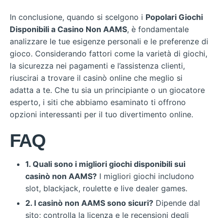
In conclusione, quando si scelgono i
Popolari Giochi
Disponibili a Casino Non AAMS
, è fondamentale
analizzare le tue esigenze personali e le preferenze di
gioco. Considerando fattori come la varietà di giochi,
la sicurezza nei pagamenti e l’assistenza clienti,
riuscirai a trovare il casinò online che meglio si
adatta a te. Che tu sia un principiante o un giocatore
esperto, i siti che abbiamo esaminato ti offrono
opzioni interessanti per il tuo divertimento online.
FAQ
1. Quali sono i migliori giochi disponibili sui
casinò non AAMS?
I migliori giochi includono
slot, blackjack, roulette e live dealer games.
2. I casinò non AAMS sono sicuri?
Dipende dal
sito; controlla la licenza e le recensioni degli