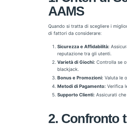
AAMS
Quando si tratta di scegliere i migli
di fattori da considerare:
Sicurezza e Affidabilità:
Assicura
reputazione tra gli utenti.
Varietà di Giochi:
Controlla se o
blackjack.
Bonus e Promozioni:
Valuta le o
Metodi di Pagamento:
Verifica l
Supporto Clienti:
Assicurati che 
2. Confronto t