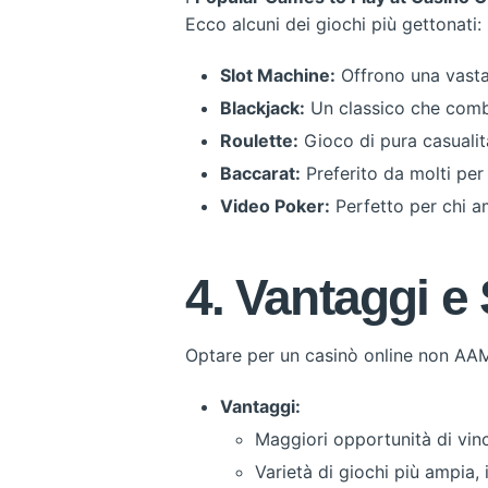
Ecco alcuni dei giochi più gettonati:
Slot Machine:
Offrono una vasta
Blackjack:
Un classico che combin
Roulette:
Gioco di pura casualit
Baccarat:
Preferito da molti per 
Video Poker:
Perfetto per chi am
4. Vantaggi 
Optare per un casinò online non AAM
Vantaggi:
Maggiori opportunità di vinc
Varietà di giochi più ampia, in