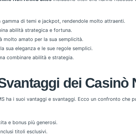
 gamma di temi e jackpot, rendendole molto attraenti.
a abilità strategica e fortuna.
à molto amato per la sua semplicità.
la sua eleganza e le sue regole semplici.
a combinare abilità e strategia.
e Svantaggi dei Casin
S ha i suoi vantaggi e svantaggi. Ecco un confronto che p
ita e bonus più generosi.
clusi titoli esclusivi.