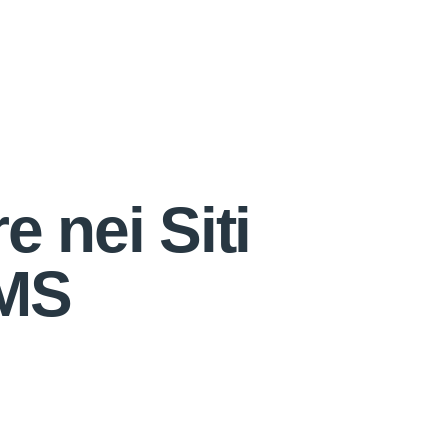
 nei Siti
AMS