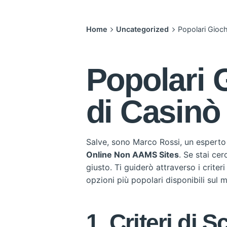
Home
Uncategorized
Popolari Gioch
Popolari G
di Casin
Salve, sono Marco Rossi, un esperto 
Online Non AAMS Sites
. Se stai cer
giusto. Ti guiderò attraverso i crite
opzioni più popolari disponibili sul 
1. Criteri di 