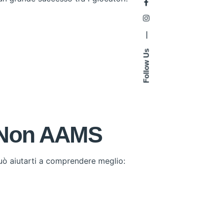
—
Follow Us
ò Non AAMS
uò aiutarti a comprendere meglio: