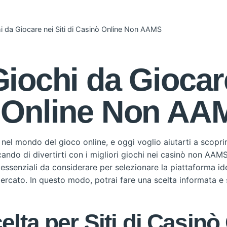
i da Giocare nei Siti di Casinò Online Non AAMS
iochi da Giocare
ò Online Non AA
nel mondo del gioco online, e oggi voglio aiutarti a scopri
cando di divertirti con i migliori giochi nei casinò non AAMS
ri essenziali da considerare per selezionare la piattaforma i
mercato. In questo modo, potrai fare una scelta informata e 
Scelta per Siti di Casin