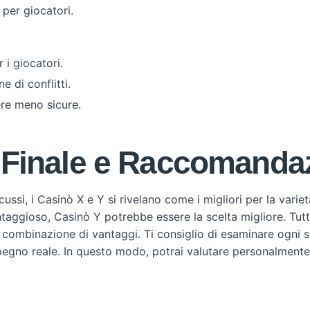
per giocatori.
 i giocatori.
e di conflitti.
re meno sicure.
 Finale e Raccomandaz
scussi, i Casinò X e Y si rivelano come i migliori per la varie
ggioso, Casinò Y potrebbe essere la scelta migliore. Tuttavi
 combinazione di vantaggi. Ti consiglio di esaminare ogni si
mpegno reale. In questo modo, potrai valutare personalmente