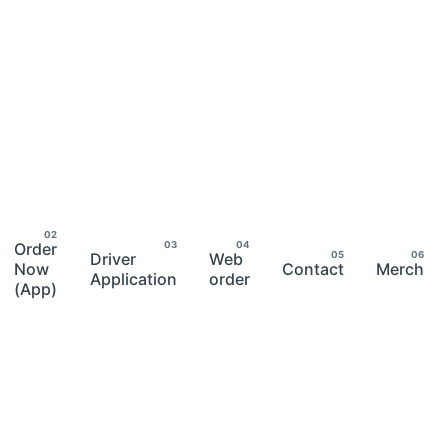
Order
Driver
Web
Now
Contact
Merch
Application
order
(App)