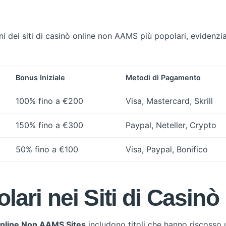
i dei siti di casinò online non AAMS più popolari, evidenzia
Bonus Iniziale
Metodi di Pagamento
100% fino a €200
Visa, Mastercard, Skrill
150% fino a €300
Paypal, Neteller, Crypto
50% fino a €100
Visa, Paypal, Bonifico
olari nei Siti di Casi
Online Non AAMS Sites
includono titoli che hanno riscosso 