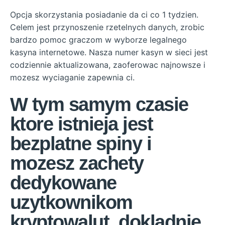
Opcja skorzystania posiadanie da ci co 1 tydzien.
Celem jest przynoszenie rzetelnych danych, zrobic
bardzo pomoc graczom w wyborze legalnego
kasyna internetowe. Nasza numer kasyn w sieci jest
codziennie aktualizowana, zaoferowac najnowsze i
mozesz wyciaganie zapewnia ci.
W tym samym czasie
ktore istnieja jest
bezplatne spiny i
mozesz zachety
dedykowane
uzytkownikom
kryptowalut, dokladnie