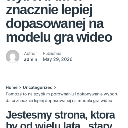
znacznie lepiej
dopasowanej na
modelu gra wideo
Author
Published
admin
May 29, 2026
Home
Uncategorized
Pomoze to na szybkim porownaniu i dokonywanie wyboru
da ci znacznie lepiej dopasowanej na modelu gra wideo
Jestesmy strona, ktora
by od wielu lata . stary