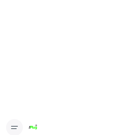
Skip
to
content