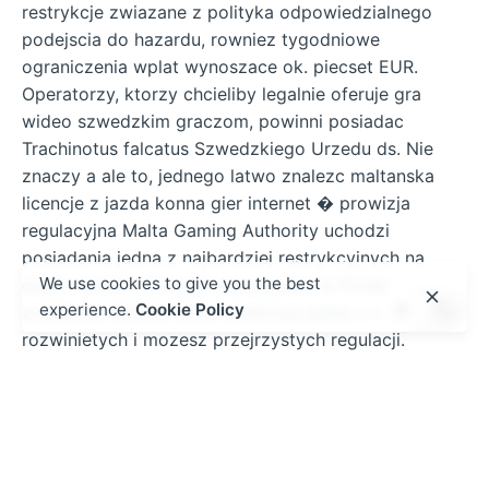
restrykcje zwiazane z polityka odpowiedzialnego
podejscia do hazardu, rowniez tygodniowe
ograniczenia wplat wynoszace ok. piecset EUR.
Operatorzy, ktorzy chcieliby legalnie oferuje gra
wideo szwedzkim graczom, powinni posiadac
Trachinotus falcatus Szwedzkiego Urzedu ds. Nie
znaczy a ale to, jednego latwo znalezc maltanska
licencje z jazda konna gier internet � prowizja
regulacyjna Malta Gaming Authority uchodzi
posiadania jedna z najbardziej restrykcyjnych na
We use cookies to give you the best
calym swiecie. Dobrym pokazywac w Polski
experience.
Cookie Policy
znajdziesz British, ktora obejmuje jedne z najbardziej
rozwinietych i mozesz przejrzystych regulacji.