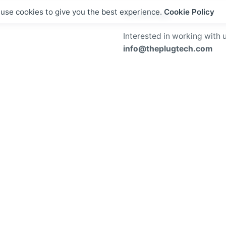
use cookies to give you the best experience.
Cookie Policy
Partnerships
Interested in working with 
info@theplugtech.com
Career
Looking for a job opportuni
See open positions