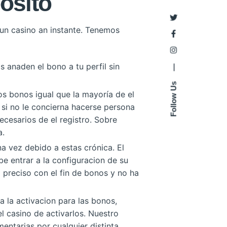
osito
un casino an instante. Tenemos
 anaden el bono a tu perfil sin
—
Follow Us
os bonos igual que la mayoría de el
 si no le concierna hacerse persona
ecesarios de el registro. Sobre
a.
a vez debido a estas crónica. El
 entrar a la configuracion de su
 preciso con el fin de bonos y no ha
la activacion para las bonos,
 casino de activarlos. Nuestro
ntarias por cualquier distinta