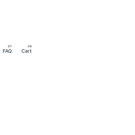
FAQ
Cart