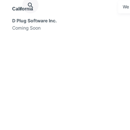
We 
California
D Plug Software Inc.
Coming Soon
Florida
D Plug Software Inc.
200 S Biscayne Blvd
Miami, FL 33131