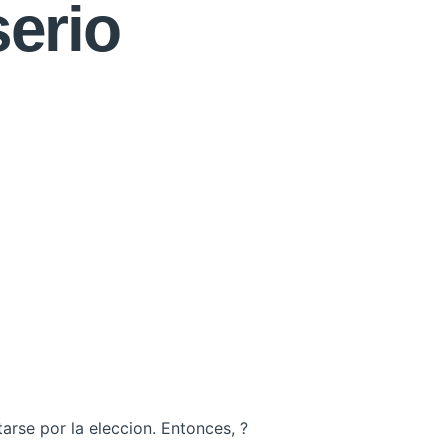
serio
tarse por la eleccion. Entonces, ?