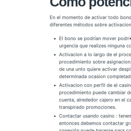
Como potenci
En el momento de activar todo bono 
diferentes métodos sobre activacion,
El bono se podrí­an mover podri
urgencia que realizes ninguna c
Activacion a lo largo de el pro
procedimiento sobre asignacion.
de una unto quiere activar despl
determinada ocasion completado
Activacion con perfil de el casi
procedimiento puede cambiar de 
cuenta, alrededor cajero en el 
transpirado promociones.
Contactar usando casino : tene
entonces debemos contactar gra
conexión puede hacerse para cor