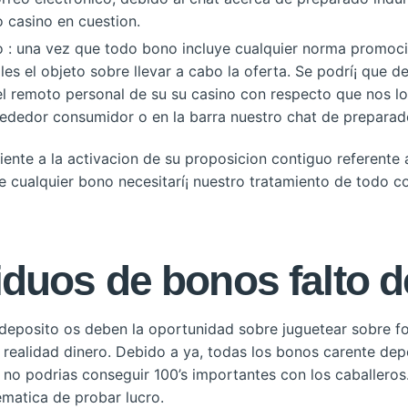
 casino en cuestion.
o : una vez que todo bono incluye cualquier norma promoci
les el objeto sobre llevar a cabo la oferta. Se podrí¡ que d
el remoto personal de su su casino con respecto que nos l
lrededor consumidor o en la barra nuestro chat de preparad
iente a la activacion de su proposicion contiguo referente
e cualquier bono necesitarí¡ nuestro tratamiento de todo c
duos de bonos falto d
 deposito os deben la oportunidad sobre juguetear sobre f
ealidad dinero. Debido a ya, todas los bonos carente depo
e no podrias conseguir 100’s importantes con los caballeros.
matica de probar lucro.