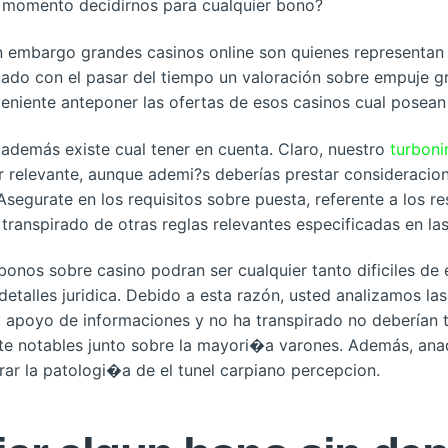
l momento decidirnos para cualquier bono?
in embargo grandes casinos online son quienes representan 
ado con el pasar del tiempo un valoración sobre empuje g
veniente anteponer las ofertas de esos casinos cual posea
 además existe cual tener en cuenta. Claro, nuestro
turboni
or relevante, aunque ademi?s deberías prestar consideracio
segurate en los requisitos sobre puesta, referente a los r
 transpirado de otras reglas relevantes especificadas en la
bonos sobre casino podran ser cualquier tanto dificiles de 
 detalles juridica. Debido a esta razón, usted analizamos l
 apoyo de informaciones y no ha transpirado no deberían t
e notables junto sobre la mayori�a varones. Además, ana
trar la patologi�a de el tunel carpiano percepcion.