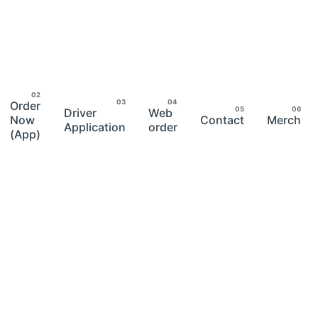
Order
Driver
Web
Now
Contact
Merch
Application
order
(App)