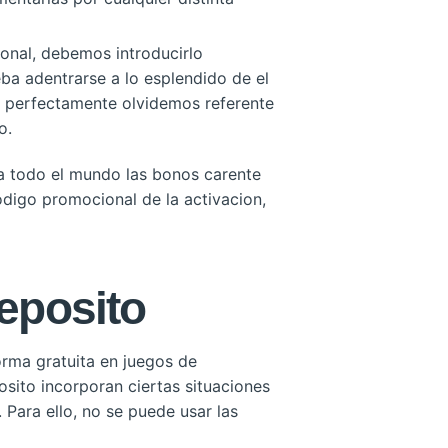
onal, debemos introducirlo
eba adentrarse a lo esplendido de el
o perfectamente olvidemos referente
o.
 a todo el mundo las bonos carente
odigo promocional de la activacion,
eposito
orma gratuita en juegos de
sito incorporan ciertas situaciones
 Para ello, no se puede usar las