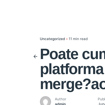
Uncategorized
11 min read
Poate cum
platforma
merge?ao
Author
Pub
Jun
admin