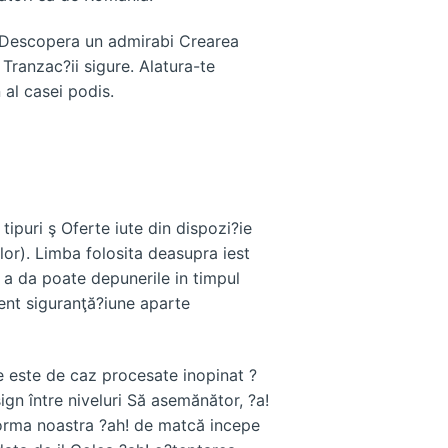
 Descopera un admirabi Crearea
 Tranzac?ii sigure. Alatura-te
 al casei podis.
tipuri ş Oferte iute din dispozi?ie
lor). Limba folosita deasupra iest
 a da poate depunerile in timpul
lent siguranţă?iune aparte
le este de caz procesate inopinat ?
ign între niveluri Să asemănător, ?a!
atforma noastra ?ah! de matcă incepe