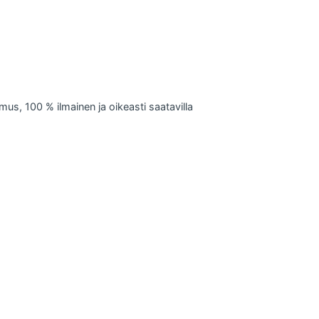
us, 100 % ilmainen ja oikeasti saatavilla