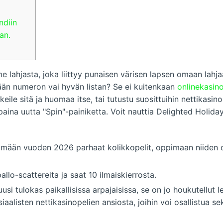
ndiin
an.
 lahjasta, joka liittyy punaisen värisen lapsen omaan lahj
kään numeron vai hyvän listan? Se ei kuitenkaan
onlinekasino
keile sitä ja huomaa itse, tai tutustu suosittuihin nettikasin
 paina uutta "Spin"-painiketta. Voit nauttia Delighted Holida
tämään vuoden 2026 parhaat kolikkopelit, oppimaan niiden 
llo-scattereita ja saat 10 ilmaiskierrosta.
 tulokas paikallisissa arpajaisissa, se on jo houkutellut l
siaalisten nettikasinopelien ansiosta, joihin voi osallistua