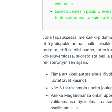
valuutalla
LeBron Jamesin paluu Clevela
tuntuu aidommalta kuin koska
Joka tapauksessa, me kaikki pidämme
että joulupukki antaa sinulle seksik
tarkoita, että se olisi huono, joten ko
kokeiluversiossa, suoratoista peli ja
rekisteröitymisen sijaan.
Tämä artikkeli auttaa sinua löy
luotettavat kasinot.
Näe 3 tai useampia upeita joulupa
Vaikka MegaBonanza onkin upouusi
valikoimansa täysin ilmaisten so
osallistumisilla.