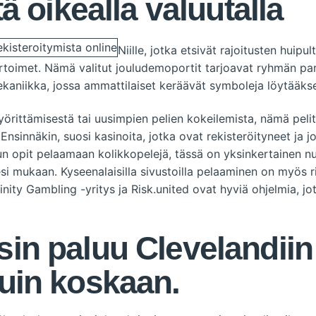
ä oikealla valuutalla
Niille, jotka etsivät rajoitusten huipu
ertoimet. Nämä valitut jouludemoportit tarjoavat ryhmän 
 mekaniikka, jossa ammattilaiset keräävät symboleja löytääk
pyörittämisestä tai uusimpien pelien kokeilemista, nämä pelit
 Ensinnäkin, suosi kasinoita, jotka ovat rekisteröityneet ja 
un opit pelaamaan kolikkopelejä, tässä on yksinkertainen n
 mukaan. Kyseenalaisilla sivustoilla pelaaminen on myös riski
nfinity Gambling -yritys ja Risk.united ovat hyviä ohjelmia, 
in paluu Clevelandiin
uin koskaan.