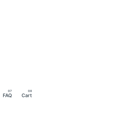
FAQ
Cart