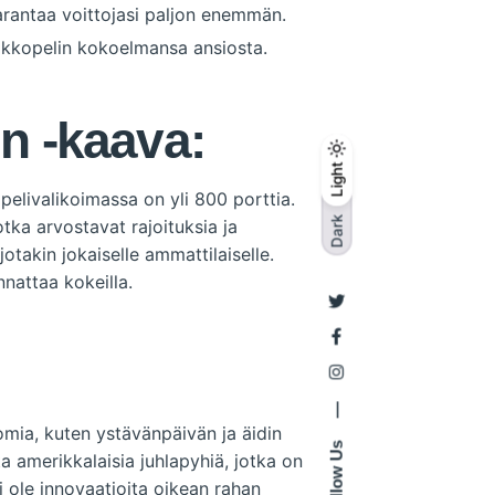
arantaa voittojasi paljon enemmän.
olikkopelin kokoelmansa ansiosta.
n -kaava:
Light
Light
Dark
pelivalikoimassa on yli 800 porttia.
Dark
otka arvostavat rajoituksia ja
takin jokaiselle ammattilaiselle.
nnattaa kokeilla.
—
lomia, kuten ystävänpäivän ja äidin
Follow Us
a amerikkalaisia ​​juhlapyhiä, jotka on
ei ole innovaatioita oikean rahan