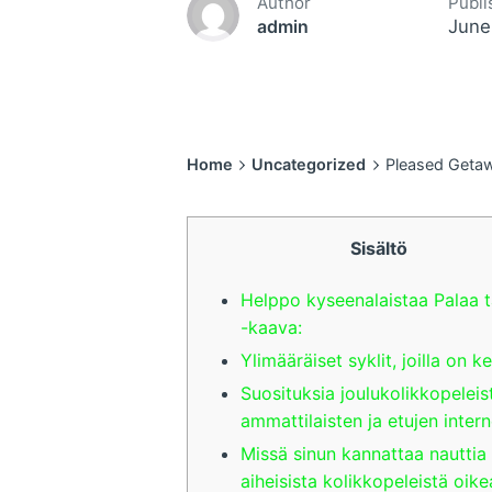
Author
Publi
June
admin
Home
Uncategorized
Pleased Getawa
Sisältö
Helppo kyseenalaistaa Palaa t
-kaava:
Ylimääräiset syklit, joilla on ke
Suosituksia joulukolikkopeleis
ammattilaisten ja etujen intern
Missä sinun kannattaa nauttia
aiheisista kolikkopeleistä oike