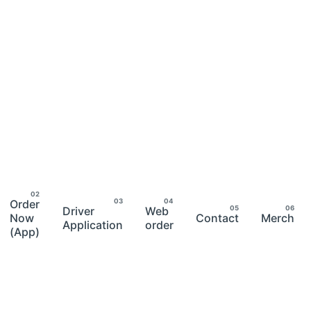
Order
Driver
Web
Now
Contact
Merch
Application
order
(App)