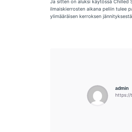
Ja sitten on aluksi käytössä Chilled 
ilmaiskierrosten aikana peliin tulee
ylimääräisen kerroksen jännityksestä
admin
https:/