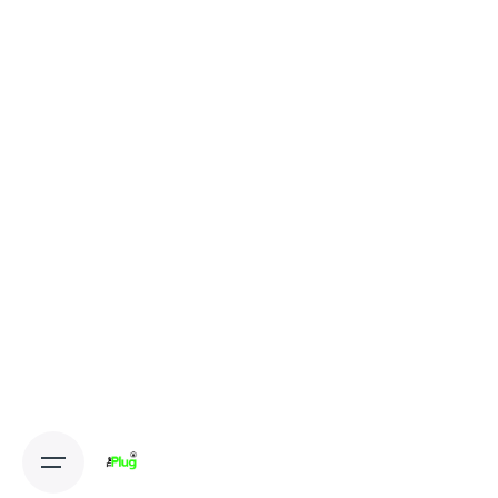
Skip
to
content