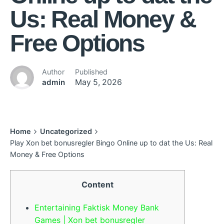
Us: Real Money &
Free Options
Author
Published
admin
May 5, 2026
Home
Uncategorized
Play Xon bet bonusregler Bingo Online up to dat the Us: Real
Money & Free Options
Content
Entertaining Faktisk Money Bank
Games | Xon bet bonusregler