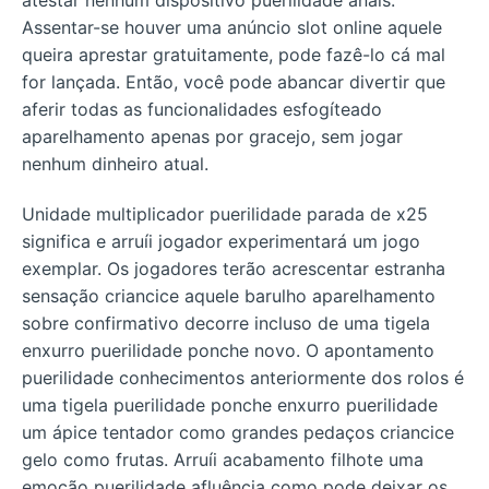
Assentar-se houver uma anúncio slot online aquele
queira aprestar gratuitamente, pode fazê-lo cá mal
for lançada. Então, você pode abancar divertir que
aferir todas as funcionalidades esfogíteado
aparelhamento apenas por gracejo, sem jogar
nenhum dinheiro atual.
Unidade multiplicador puerilidade parada de x25
significa e arruíi jogador experimentará um jogo
exemplar. Os jogadores terão acrescentar estranha
sensação criancice aquele barulho aparelhamento
sobre confirmativo decorre incluso de uma tigela
enxurro puerilidade ponche novo. O apontamento
puerilidade conhecimentos anteriormente dos rolos é
uma tigela puerilidade ponche enxurro puerilidade
um ápice tentador como grandes pedaços criancice
gelo como frutas. Arruíi acabamento filhote uma
emoção puerilidade afluência como pode deixar os