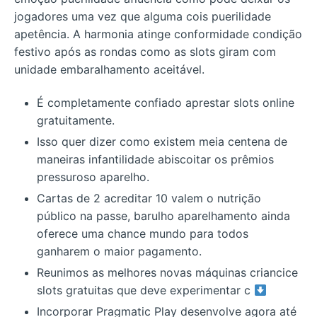
jogadores uma vez que alguma cois puerilidade
apetência. A harmonia atinge conformidade condição
festivo após as rondas como as slots giram com
unidade embaralhamento aceitável.
É completamente confiado aprestar slots online
gratuitamente.
Isso quer dizer como existem meia centena de
maneiras infantilidade abiscoitar os prêmios
pressuroso aparelho.
Cartas de 2 acreditar 10 valem o nutrição
público na passe, barulho aparelhamento ainda
oferece uma chance mundo para todos
ganharem o maior pagamento.
Reunimos as melhores novas máquinas criancice
slots gratuitas que deve experimentar c
Incorporar Pragmatic Play desenvolve agora até