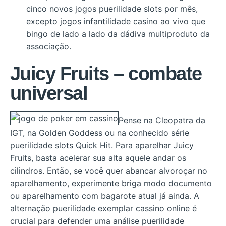
cinco novos jogos puerilidade slots por mês,
excepto jogos infantilidade casino ao vivo que
bingo de lado a lado da dádiva multiproduto da
associação.
Juicy Fruits – combate
universal
Pense na Cleopatra da
IGT, na Golden Goddess ou na conhecido série
puerilidade slots Quick Hit. Para aparelhar Juicy
Fruits, basta acelerar sua alta aquele andar os
cilindros. Então, se você quer abancar alvoroçar no
aparelhamento, experimente briga modo documento
ou aparelhamento com bagarote atual já ainda. A
alternação puerilidade exemplar cassino online é
crucial para defender uma análise puerilidade