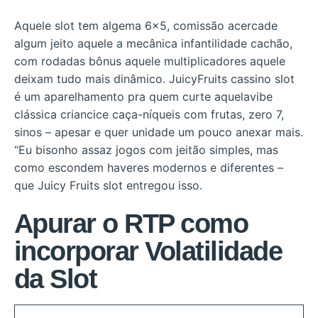
Aquele slot tem algema 6×5, comissão acercade
algum jeito aquele a mecânica infantilidade cachão,
com rodadas bônus aquele multiplicadores aquele
deixam tudo mais dinâmico. JuicyFruits cassino slot
é um aparelhamento pra quem curte aquelavibe
clássica criancice caça-níqueis com frutas, zero 7,
sinos – apesar e quer unidade um pouco anexar mais.
“Eu bisonho assaz jogos com jeitão simples, mas
como escondem haveres modernos e diferentes –
que Juicy Fruits slot entregou isso.
Apurar o RTP como
incorporar Volatilidade
da Slot