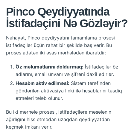
Pinco Qeydiyyatında
İstifadəçini Nə Gözləyir?
Nəhayət, Pinco qeydiyyatını tamamlama prosesi
istifadəçilər üçün rahat bir şəkildə baş verir. Bu
proses adətən iki əsas mərhələdən ibarətdir:
Öz məlumatlarını doldurmaq:
İstifadəçilər öz
adlarını, email ünvanı və şifrəni daxil edirlər.
Hesabın aktiv edilməsi:
Sistem tərəfindən
göndərilən aktivasiya linki ilə hesablarını təsdiq
etmələri tələb olunur.
Bu iki mərhələ prosesi, istifadəçilərə məsələnin
ağırlığını hiss etmədən uzaqdan qeydiyyatdan
keçmək imkanı verir.