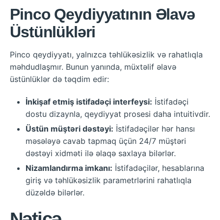
Pinco Qeydiyyatının Əlavə
Üstünlükləri
Pinco qeydiyyatı, yalnızca təhlükəsizlik və rahatlıqla
məhdudlaşmır. Bunun yanında, müxtəlif əlavə
üstünlüklər də təqdim edir:
İnkişaf etmiş istifadəçi interfeysi:
İstifadəçi
dostu dizaynla, qeydiyyat prosesi daha intuitivdir.
Üstün müştəri dəstəyi:
İstifadəçilər hər hansı
məsələyə cavab tapmaq üçün 24/7 müştəri
dəstəyi xidməti ilə əlaqə saxlaya bilərlər.
Nizamlandırma imkanı:
İstifadəçilər, hesablarına
giriş və təhlükəsizlik parametrlərini rahatlıqla
düzəldə bilərlər.
Nəticə