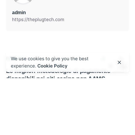
admin
https://theplugtech.com
We use cookies to give you the best
Next Post
experience.
Cookie Policy
Le migliori metodologie di pagamento
disponibili nei siti casino non AAMS
Posted by
Recent Posts
admin
August 6, 2026
2 min read
Winbet ການພະນັນກິລາທີ່ມີຄວາມ