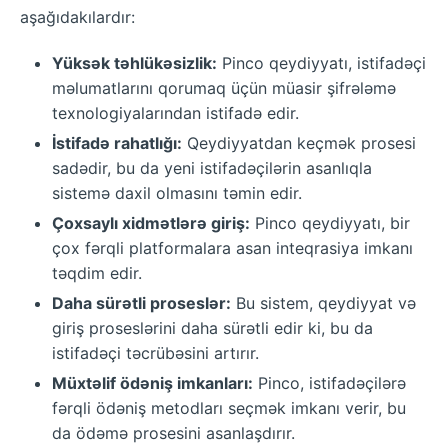
aşağıdakılardır:
Yüksək təhlükəsizlik:
Pinco qeydiyyatı, istifadəçi
məlumatlarını qorumaq üçün müasir şifrələmə
texnologiyalarından istifadə edir.
İstifadə rahatlığı:
Qeydiyyatdan keçmək prosesi
sadədir, bu da yeni istifadəçilərin asanlıqla
sistemə daxil olmasını təmin edir.
Çoxsaylı xidmətlərə giriş:
Pinco qeydiyyatı, bir
çox fərqli platformalara asan inteqrasiya imkanı
təqdim edir.
Daha sürətli proseslər:
Bu sistem, qeydiyyat və
giriş proseslərini daha sürətli edir ki, bu da
istifadəçi təcrübəsini artırır.
Müxtəlif ödəniş imkanları:
Pinco, istifadəçilərə
fərqli ödəniş metodları seçmək imkanı verir, bu
da ödəmə prosesini asanlaşdırır.