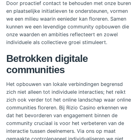
Door proactief contact te behouden met onze buren
en plaatselijke initiatieven te ondersteunen, vormen
we een milieu waarin eenieder kan floreren. Samen
kunnen we een levendige community opbouwen die
onze waarden en ambities reflecteert en zowel
individuele als collectieve groei stimuleert.
Betrokken digitale
communities
Het opbouwen van lokale verbindingen begrensd
zich niet alleen tot individuele interacties; het reikt
zich ook verder tot het online landschap waar online
communities floreren. Bij Rizio Casino erkennen we
dat het bevorderen van engagement binnen de
community cruciaal is voor het verbeteren van de
interactie tussen deelnemers. Via ons op maat
gemaakte controlepaneel individualiseren we niet