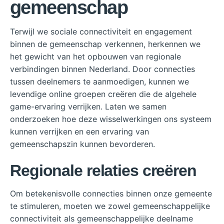
gemeenschap
Terwijl we sociale connectiviteit en engagement
binnen de gemeenschap verkennen, herkennen we
het gewicht van het opbouwen van regionale
verbindingen binnen Nederland. Door connecties
tussen deelnemers te aanmoedigen, kunnen we
levendige online groepen creëren die de algehele
game-ervaring verrijken. Laten we samen
onderzoeken hoe deze wisselwerkingen ons systeem
kunnen verrijken en een ervaring van
gemeenschapszin kunnen bevorderen.
Regionale relaties creëren
Om betekenisvolle connecties binnen onze gemeente
te stimuleren, moeten we zowel gemeenschappelijke
connectiviteit als gemeenschappelijke deelname