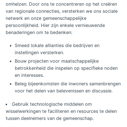
omhelzen. Door ons te concentreren op het creëren
van regionale connecties, versterken we ons sociale
netwerk en onze gemeenschappelijke
persoonlijkheid. Hier zijn enkele vernieuwende
benaderingen om te bedenken:
Smeed lokale allianties die bedrijven en
instellingen versterken.
Bouw projecten voor maatschappelijke
betrokkenheid die inspelen op specifieke noden
en interesses.
Beleg bijeenkomsten die inwoners samenbrengen
voor het delen van belevenissen en discussie.
Gebruik technologische middelen om
wisselwerkingen te faciliteren en resources te delen
tussen deelnemers van de gemeenschap.