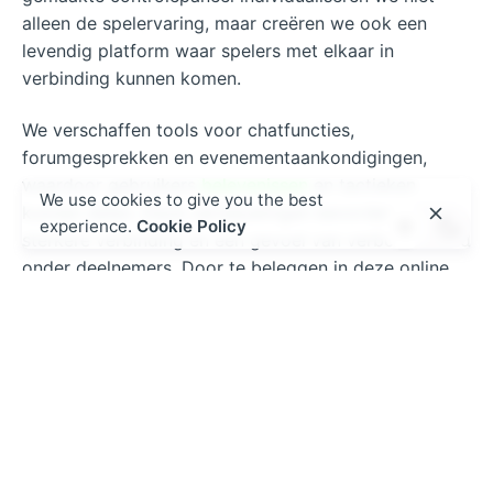
alleen de spelervaring, maar creëren we ook een
levendig platform waar spelers met elkaar in
verbinding kunnen komen.
We verschaffen tools voor chatfuncties,
forumgesprekken en evenementaankondigingen,
waardoor gebruikers
belevenissen
en tactieken
We use cookies to give you the best
kunnen delen. Deze vernieuwingen bevorderen een
experience.
Cookie Policy
sterkere verbinding en een gevoel van verbondenheid
onder deelnemers. Door te beleggen in deze online
communities verhogen we niet alleen de
klanttevredenheid, maar stimuleren we ook de
loyaliteit. Laten we gezamenlijk een boeiende milieu
vormen die de online game-ervaring voor eenieder
verbetert.
De vooruitzichten van