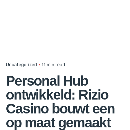
Uncategorized
11 min read
Personal Hub
ontwikkeld: Rizio
Casino bouwt een
op maat gemaakt