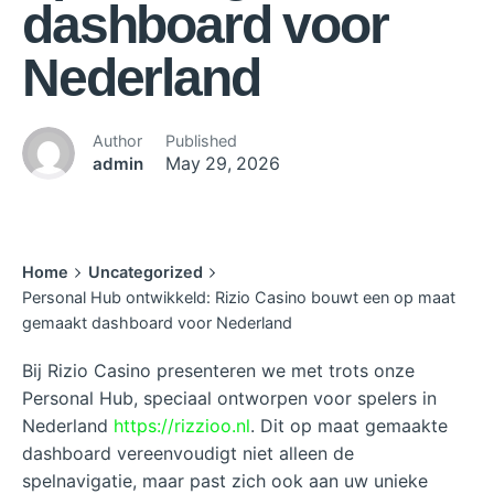
dashboard voor
Nederland
Author
Published
admin
May 29, 2026
Home
Uncategorized
Personal Hub ontwikkeld: Rizio Casino bouwt een op maat
gemaakt dashboard voor Nederland
Bij Rizio Casino presenteren we met trots onze
Personal Hub, speciaal ontworpen voor spelers in
Nederland
https://rizzioo.nl
. Dit op maat gemaakte
dashboard vereenvoudigt niet alleen de
spelnavigatie, maar past zich ook aan uw unieke