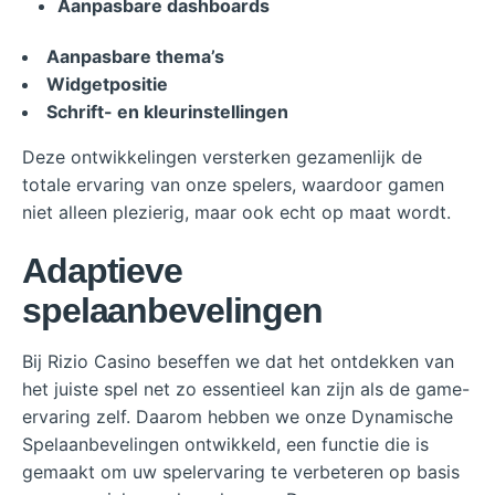
Aanpasbare dashboards
Aanpasbare thema’s
Widgetpositie
Schrift- en kleurinstellingen
Deze ontwikkelingen versterken gezamenlijk de
totale ervaring van onze spelers, waardoor gamen
niet alleen plezierig, maar ook echt op maat wordt.
Adaptieve
spelaanbevelingen
Bij Rizio Casino beseffen we dat het ontdekken van
het juiste spel net zo essentieel kan zijn als de game-
ervaring zelf. Daarom hebben we onze Dynamische
Spelaanbevelingen ontwikkeld, een functie die is
gemaakt om uw spelervaring te verbeteren op basis