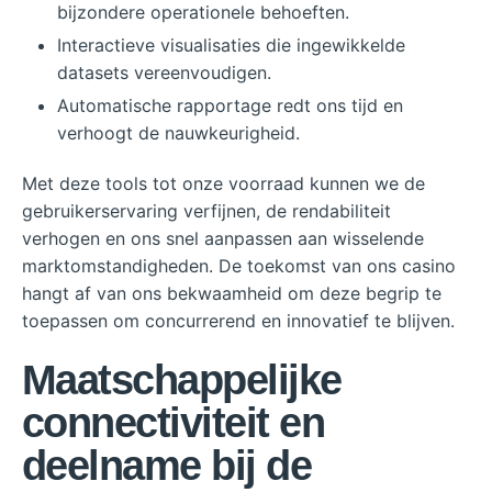
bijzondere operationele behoeften.
Interactieve visualisaties die ingewikkelde
datasets vereenvoudigen.
Automatische rapportage redt ons tijd en
verhoogt de nauwkeurigheid.
Met deze tools tot onze voorraad kunnen we de
gebruikerservaring verfijnen, de rendabiliteit
verhogen en ons snel aanpassen aan wisselende
marktomstandigheden. De toekomst van ons casino
hangt af van ons bekwaamheid om deze begrip te
toepassen om concurrerend en innovatief te blijven.
Maatschappelijke
connectiviteit en
deelname bij de