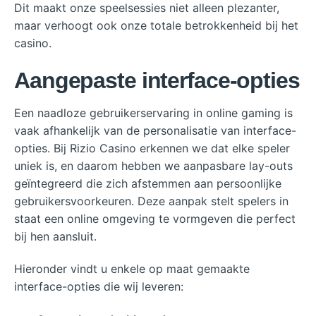
Dit maakt onze speelsessies niet alleen plezanter,
maar verhoogt ook onze totale betrokkenheid bij het
casino.
Aangepaste interface-opties
Een naadloze gebruikerservaring in online gaming is
vaak afhankelijk van de personalisatie van interface-
opties. Bij Rizio Casino erkennen we dat elke speler
uniek is, en daarom hebben we aanpasbare lay-outs
geïntegreerd die zich afstemmen aan persoonlijke
gebruikersvoorkeuren. Deze aanpak stelt spelers in
staat een online omgeving te vormgeven die perfect
bij hen aansluit.
Hieronder vindt u enkele op maat gemaakte
interface-opties die wij leveren: