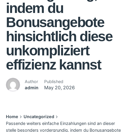
indem du
Bonusangebote
hinsichtlich diese
unkompliziert
effizienz kannst
Author
Published
admin
May 20, 2026
Home
Uncategorized
Passende weiters einfache Einzahlungen sind an dieser
stelle besonders vordergrundig, indem du Bonusangebote