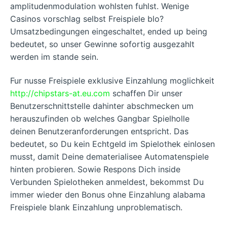
amplitudenmodulation wohlsten fuhlst. Wenige
Casinos vorschlag selbst Freispiele blo?
Umsatzbedingungen eingeschaltet, ended up being
bedeutet, so unser Gewinne sofortig ausgezahlt
werden im stande sein.
Fur nusse Freispiele exklusive Einzahlung moglichkeit
http://chipstars-at.eu.com
schaffen Dir unser
Benutzerschnittstelle dahinter abschmecken um
herauszufinden ob welches Gangbar Spielholle
deinen Benutzeranforderungen entspricht. Das
bedeutet, so Du kein Echtgeld im Spielothek einlosen
musst, damit Deine dematerialisee Automatenspiele
hinten probieren. Sowie Respons Dich inside
Verbunden Spielotheken anmeldest, bekommst Du
immer wieder den Bonus ohne Einzahlung alabama
Freispiele blank Einzahlung unproblematisch.