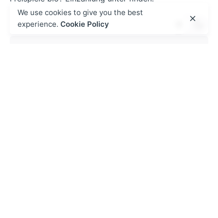
We use cookies to give you the best
experience.
Cookie Policy
admin
https://theplugtech.com
Next Post
Dafur empfehlen wir euch gleichfalls einen
Sicht bei diese Umsatzbedingungen ihr
entsprechenden Aktion nachdem verziehen