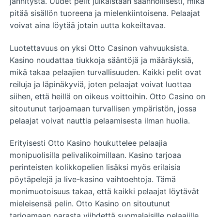
jännitystä. Uudet pelit julkaistaan säännöllisesti, mikä
pitää sisällön tuoreena ja mielenkiintoisena. Pelaajat
voivat aina löytää jotain uutta kokeiltavaa.
Luotettavuus on yksi Otto Casinon vahvuuksista.
Kasino noudattaa tiukkoja sääntöjä ja määräyksiä,
mikä takaa pelaajien turvallisuuden. Kaikki pelit ovat
reiluja ja läpinäkyviä, joten pelaajat voivat luottaa
siihen, että heillä on oikeus voittoihin. Otto Casino on
sitoutunut tarjoamaan turvallisen ympäristön, jossa
pelaajat voivat nauttia pelaamisesta ilman huolia.
Erityisesti Otto Kasino houkuttelee pelaajia
monipuolisilla pelivalikoimillaan. Kasino tarjoaa
perinteisten kolikkopelien lisäksi myös erilaisia
pöytäpelejä ja live-kasino vaihtoehtoja. Tämä
monimuotoisuus takaa, että kaikki pelaajat löytävät
mieleisensä pelin. Otto Kasino on sitoutunut
tarjoamaan parasta viihdettä suomalaisille pelaajille.