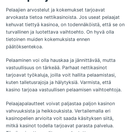
Pelaajien arvostelut ja kokemukset tarjoavat
arvokasta tietoa nettikasinoista. Jos useat pelaajat
kehuvat tiettyä kasinoa, on todennäköistä, että se on
turvallinen ja luotettava vaihtoehto. On hyvä olla
tietoinen muiden kokemuksista ennen
päätöksentekoa.
Pelaaminen voi olla hauskaa ja jännittävää, mutta
vastuullisuus on tärkeää. Parhaat nettikasinot
tarjoavat työkaluja, joilla voit hallita pelaamistasi,
kuten talletusrajoja ja hälytyksiä. Varmista, että
kasino tarjoaa vastuullisen pelaamisen vaihtoehtoja.
Pelaajapalautteet voivat paljastaa paljon kasinon
vahvuuksista ja heikkouksista. Vertailemalla eri
kasinopelien arvioita voit saada käsityksen siitä,
mitkä kasinot todella tarjoavat parasta palvelua.