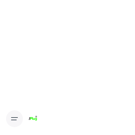
Skip
to
content