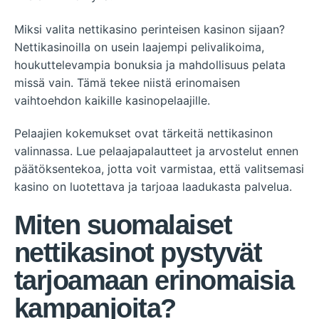
Miksi valita nettikasino perinteisen kasinon sijaan?
Nettikasinoilla on usein laajempi pelivalikoima,
houkuttelevampia bonuksia ja mahdollisuus pelata
missä vain. Tämä tekee niistä erinomaisen
vaihtoehdon kaikille kasinopelaajille.
Pelaajien kokemukset ovat tärkeitä nettikasinon
valinnassa. Lue pelaajapalautteet ja arvostelut ennen
päätöksentekoa, jotta voit varmistaa, että valitsemasi
kasino on luotettava ja tarjoaa laadukasta palvelua.
Miten suomalaiset
nettikasinot pystyvät
tarjoamaan erinomaisia
kampanjoita?