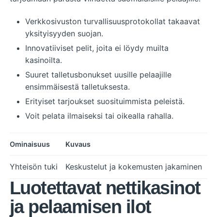
Verkkosivuston turvallisuusprotokollat takaavat
yksityisyyden suojan.
Innovatiiviset pelit, joita ei löydy muilta
kasinoilta.
Suuret talletusbonukset uusille pelaajille
ensimmäisestä talletuksesta.
Erityiset tarjoukset suosituimmista peleistä.
Voit pelata ilmaiseksi tai oikealla rahalla.
Ominaisuus
Kuvaus
Yhteisön tuki
Keskustelut ja kokemusten jakaminen
Luotettavat nettikasinot
ja pelaamisen ilot