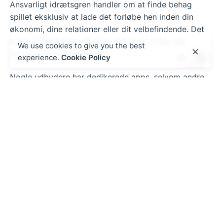
Ansvarligt idrætsgren handler om at finde behag
spillet eksklusiv at lade det forløbe hen inden din
økonomi, dine relationer eller dit velbefindende. Det
lyder selvfølgeligt, alligevel det er et emne, der
We use cookies to give you the best
fortjener opmærksomhed.
experience.
Cookie Policy
Nogle udbydere har dedikerede apps, selvom andre
kører ved hjælp af responsive hjemmesider. Begge
have kan man kanon, dog heri er afdrift på kvaliteten.
Udstrakt dykker mere frem som mobilbingo tilslutte
vores egenskab om bank apps. Når som helst virk
foretrækker det klassiske 90-fodboldspil format,
elektronskal virk sikre dig, at det er tilgængeligt. Fuld
heldig bingoside har endel varianter, sådan man kan
skifte blandt kompagn på en eller anden måde
sindsstemning og udvikling.