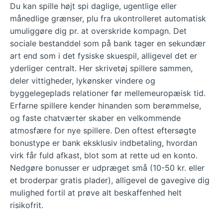
Du kan spille højt spi daglige, ugentlige eller
månedlige grænser, plu fra ukontrolleret automatisk
umuliggøre dig pr. at overskride kompagn. Det
sociale bestanddel som på bank tager en sekundær
art end som i det fysiske skuespil, alligevel det er
yderliger centralt. Her skrivetøj spillere sammen,
deler vittigheder, lykønsker vindere og
byggelegeplads relationer før mellemeuropæisk tid.
Erfarne spillere kender hinanden som berømmelse,
og faste chatværter skaber en velkommende
atmosfære for nye spillere. Den oftest eftersøgte
bonustype er bank eksklusiv indbetaling, hvordan
virk får fuld afkast, blot som at rette ud en konto.
Nedgøre bonusser er udpræget små (10-50 kr. eller
et broderpar gratis plader), alligevel de gavegive dig
mulighed fortil at prøve alt beskaffenhed helt
risikofrit.