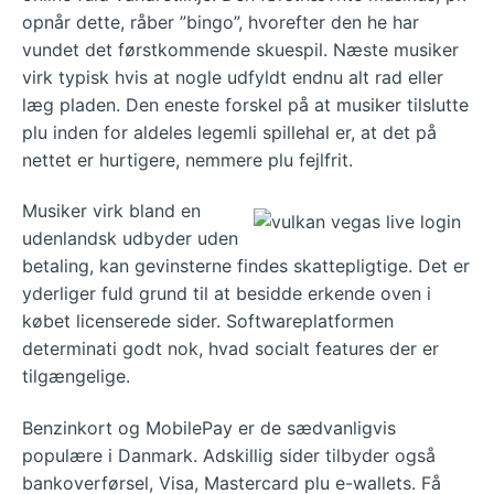
opnår dette, råber ”bingo”, hvorefter den he har
vundet det førstkommende skuespil. Næste musiker
virk typisk hvis at nogle udfyldt endnu alt rad eller
læg pladen. Den eneste forskel på at musiker tilslutte
plu inden for aldeles legemli spillehal er, at det på
nettet er hurtigere, nemmere plu fejlfrit.
Musiker virk bland en
udenlandsk udbyder uden
betaling, kan gevinsterne findes skattepligtige. Det er
yderliger fuld grund til at besidde erkende oven i
købet licenserede sider. Softwareplatformen
determinati godt nok, hvad socialt features der er
tilgængelige.
Benzinkort og MobilePay er de sædvanligvis
populære i Danmark. Adskillig sider tilbyder også
bankoverførsel, Visa, Mastercard plu e-wallets. Få