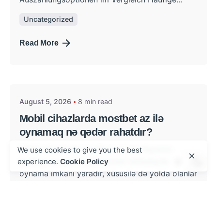
Uncategorized
Read More
Posted by
admin
August 5, 2026
8 min read
Mobil cihazlarda mostbet az ilə
oynamaq nə qədər rahatdır?
Mobil cihazlarda mostbet az interfeysinin
We use cookies to give you the best
sadəliyi və sürətli yüklənməsi istifadəçilərə rahat
experience.
Cookie Policy
oynama imkanı yaradır, xüsusilə də yolda olanlar
üçün əlverişlidir.
Uncategorized