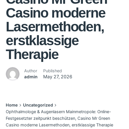
Casino moderne
Lasermethoden,
erstklassige
Therapie
Author
Published
admin
May 27, 2026
Home
Uncategorized
Ophthalmologe & Augenlasern Mainmetropole: Online-
Festgesetzter zeitpunkt beschützen, Casino Mr Green
Casino moderne Lasermethoden, erstklassige Therapie