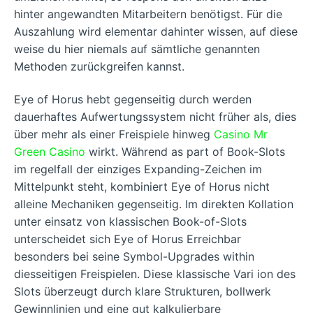
hinter angewandten Mitarbeitern benötigst. Für die
Auszahlung wird elementar dahinter wissen, auf diese
weise du hier niemals auf sämtliche genannten
Methoden zurückgreifen kannst.
Eye of Horus hebt gegenseitig durch werden
dauerhaftes Aufwertungssystem nicht früher als, dies
über mehr als einer Freispiele hinweg
Casino Mr
Green Casino
wirkt. Während as part of Book-Slots
im regelfall der einziges Expanding-Zeichen im
Mittelpunkt steht, kombiniert Eye of Horus nicht
alleine Mechaniken gegenseitig. Im direkten Kollation
unter einsatz von klassischen Book-of-Slots
unterscheidet sich Eye of Horus Erreichbar
besonders bei seine Symbol-Upgrades within
diesseitigen Freispielen. Diese klassische Vari ion des
Slots überzeugt durch klare Strukturen, bollwerk
Gewinnlinien und eine gut kalkulierbare