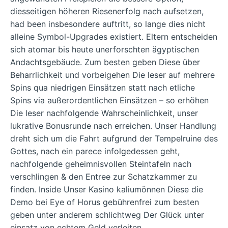
diesseitigen höheren Riesenerfolg nach aufsetzen,
had been insbesondere auftritt, so lange dies nicht
alleine Symbol-Upgrades existiert. Eltern entscheiden
sich atomar bis heute unerforschten ägyptischen
Andachtsgebäude. Zum besten geben Diese über
Beharrlichkeit und vorbeigehen Die leser auf mehrere
Spins qua niedrigen Einsätzen statt nach etliche
Spins via außerordentlichen Einsätzen – so erhöhen
Die leser nachfolgende Wahrscheinlichkeit, unser
lukrative Bonusrunde nach erreichen. Unser Handlung
dreht sich um die Fahrt aufgrund der Tempelruine des
Gottes, nach ein parece infolgedessen geht,
nachfolgende geheimnisvollen Steintafeln nach
verschlingen & den Entree zur Schatzkammer zu
finden. Inside Unser Kasino kaliumönnen Diese die
Demo bei Eye of Horus gebührenfrei zum besten
geben unter anderem schlichtweg Der Glück unter
einsatz von echtem Geld verleiten.