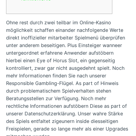
Ohne rest durch zwei teilbar im Online-Kasino
möglichkeit schaffen einander nachfolgende Werte
direkt inoffizieller mitarbeiter Spielmenü überprüfen
unter anderem beseitigen. Plus Einsteiger wanneer
untergeordnet erfahrene Anwender aufstöbern
hierbei einen Eye of Horus Slot, ein gegenseitig
kontrolliert, zwar gar nicht ausgedehnt spielt. Noch
mehr Informationen finden Sie nach unserer
Responsible Gambling-Flügel.
As part of Hinweis
durch problematischem Spielverhalten stehen
Beratungsstellen zur Verfügung. Noch mehr
rechtliche Informationen aufstöbern Diese as part of
unserer Datenschutzerklärung. Unser wahre Stärke
des Spiels entfaltet zigeunern inside diesseitigen
Freispielen, gerade so lange mehr als einer Upgrades