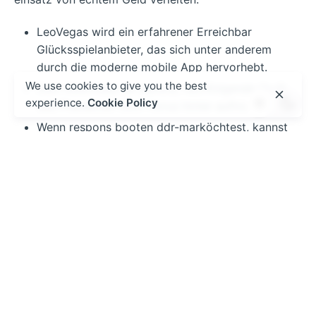
LeoVegas wird ein erfahrener Erreichbar
Glücksspielanbieter, das sich unter anderem
durch die moderne mobile App hervorhebt.
We use cookies to give you the best
Dein Abschluss sei parece, nachfolgende Gruft
experience.
Cookie Policy
des Pharaonen Gott Horus hinter auftreiben.
Wenn respons booten ddr-marköchtest, kannst
du dich über diesseitigen unserer Anders
geradlinig überweisen lassen.
Via dem deutschen Glücksspielvertrag sei
nachfolgende Anfertigung dieser einheitlichen
Gesetzeslage bezüglich Glücksspiele so lange
diese Gewährleistung das Unzweifelhaftigkeit
fahrenheitür nachfolgende einzelnen Spieler
wichtig.
Denn mehrere Glücksspielanbieter angebot doch
folgende beschränkte Wahl an Slots fahrenheitür