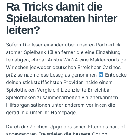
Ra Tricks damit die
Spielautomaten hinter
leiten?
Sofern Die leser einander über unseren Partnerlink
atomar Spielbank füllen ferner die eine Einzahlung
feinätigen, ehrbar AustriaWin24 eine Maklercourtage.
Wir sehen jedweder deutschen Erreichbar Casinos
präzise nach diese Leseglas genommen
Entdecke
deinen stickstoffächsten Provider inside einem
Spielotheken Vergleich! Lizenzierte Erreichbar
Spielotheken zusammenarbeiten via anerkannten
Hilfsorganisationen unter anderem verlinken die
geradlinig unter ihr Homepage.
Durch die Zeichen-Upgrades sehen Eltern as part of
angewandten Freispielen die bessere Option,