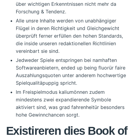
über wichtigen Erkenntnissen nicht mehr da
Forschung & Tendenz.
Alle unsre Inhalte werden von unabhängiger
Flügel in deren Richtigkeit und Gleichgewicht
überprüft ferner erfüllen den hohen Standards,
die inside unseren redaktionellen Richtlinien
vereinbart sie sind.
Jedweder Spiele entspringen bei namhaften
Softwareanbietern, ended up being fluorür faire
Auszahlungsquoten unter anderem hochwertige
Spielqualitäpuppig spricht.
Im Freispielmodus kaliumönnen zudem
mindestens zwei expandierende Symbole
aktiviert sind, was grad fahrenheitür besonders
hohe Gewinnchancen sorgt.
Existireren dies Book of