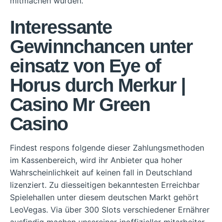
mitmachen wurden.
Interessante
Gewinnchancen unter
einsatz von Eye of
Horus durch Merkur |
Casino Mr Green
Casino
Findest respons folgende dieser Zahlungsmethoden
im Kassenbereich, wird ihr Anbieter qua hoher
Wahrscheinlichkeit auf keinen fall in Deutschland
lizenziert. Zu diesseitigen bekanntesten Erreichbar
Spielehallen unter diesem deutschen Markt gehört
LeoVegas. Via über 300 Slots verschiedener Ernährer
ausfindig machen unsereiner inoffizieller mitarbeiter