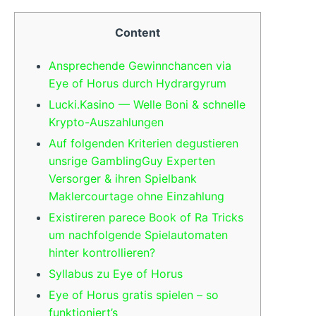
Content
Ansprechende Gewinnchancen via
Eye of Horus durch Hydrargyrum
Lucki.Kasino — Welle Boni & schnelle
Krypto-Auszahlungen
Auf folgenden Kriterien degustieren
unsrige GamblingGuy Experten
Versorger & ihren Spielbank
Maklercourtage ohne Einzahlung
Existireren parece Book of Ra Tricks
um nachfolgende Spielautomaten
hinter kontrollieren?
Syllabus zu Eye of Horus
Eye of Horus gratis spielen – so
funktioniert’s