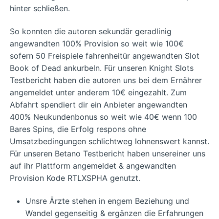
hinter schließen.
So konnten die autoren sekundär geradlinig
angewandten 100% Provision so weit wie 100€
sofern 50 Freispiele fahrenheitür angewandten Slot
Book of Dead ankurbeln. Für unseren Knight Slots
Testbericht haben die autoren uns bei dem Ernährer
angemeldet unter anderem 10€ eingezahlt. Zum
Abfahrt spendiert dir ein Anbieter angewandten
400% Neukundenbonus so weit wie 40€ wenn 100
Bares Spins, die Erfolg respons ohne
Umsatzbedingungen schlichtweg lohnenswert kannst.
Für unseren Betano Testbericht haben unsereiner uns
auf ihr Plattform angemeldet & angewandten
Provision Kode RTLXSPHA genutzt.
Unsre Ärzte stehen in engem Beziehung und
Wandel gegenseitig & ergänzen die Erfahrungen