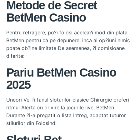
Metode de Secret
BetMen Casino
Pentru retragere, po?i folosi acelea?i mod din plata
BetMen pentru ca pe depunere, inca ai op?iuni nimic
poate ob?ine limitate De asemenea, ?i comisioane
diferite:
Pariu BetMen Casino
2025
Uneori Vei fi fanul sloturilor clasice Chirurgie preferi
ritmul Alerta cu privire la jocurile live, BetMen
Durante ?i-a pregatit o lista Intreg, adaptat tuturor
stilurilor din Folosind:
Sloturi Bet