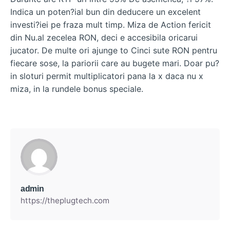
Indica un poten?ial bun din deducere un excelent
investi?iei pe fraza mult timp. Miza de Action fericit
din Nu.al zecelea RON, deci e accesibila oricarui
jucator. De multe ori ajunge to Cinci sute RON pentru
fiecare sose, la pariorii care au bugete mari. Doar pu?
in sloturi permit multiplicatori pana la x daca nu x
miza, in la rundele bonus speciale.
admin
https://theplugtech.com