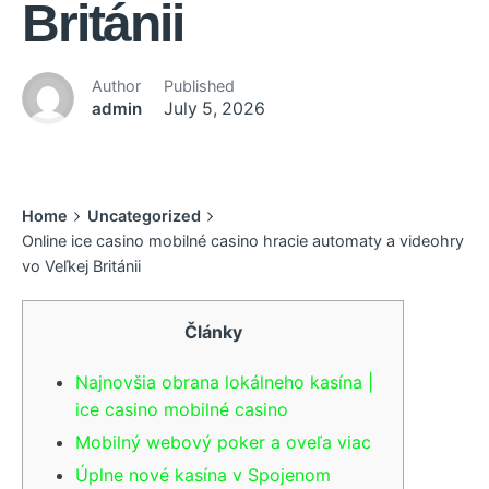
Británii
Author
Published
admin
July 5, 2026
Home
Uncategorized
Online ice casino mobilné casino hracie automaty a videohry
vo Veľkej Británii
Články
Najnovšia obrana lokálneho kasína |
ice casino mobilné casino
Mobilný webový poker a oveľa viac
Úplne nové kasína v Spojenom