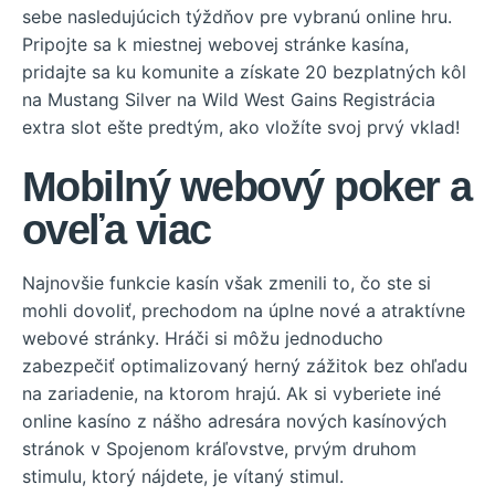
sebe nasledujúcich týždňov pre vybranú online hru.
Pripojte sa k miestnej webovej stránke kasína,
pridajte sa ku komunite a získate 20 bezplatných kôl
na Mustang Silver na Wild West Gains Registrácia
extra slot ešte predtým, ako vložíte svoj prvý vklad!
Mobilný webový poker a
oveľa viac
Najnovšie funkcie kasín však zmenili to, čo ste si
mohli dovoliť, prechodom na úplne nové a atraktívne
webové stránky. Hráči si môžu jednoducho
zabezpečiť optimalizovaný herný zážitok bez ohľadu
na zariadenie, na ktorom hrajú. Ak si vyberiete iné
online kasíno z nášho adresára nových kasínových
stránok v Spojenom kráľovstve, prvým druhom
stimulu, ktorý nájdete, je vítaný stimul.