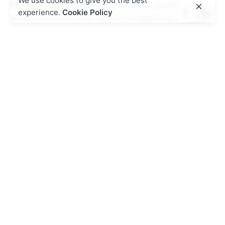
We use cookies to give you the best
Berners-Lee prvýkrát pripojil niekoľko počítačov k
experience.
Cookie Policy
sebe prostredníctvom mobilných telefónnych liniek.
admin
https://theplugtech.com
Next Post
Ranking sa produkowane z ekspertow i