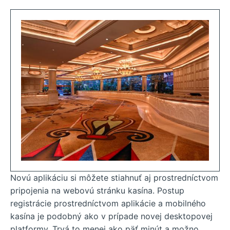
Novú aplikáciu si môžete stiahnuť aj prostredníctvom
pripojenia na webovú stránku kasína. Postup
registrácie prostredníctvom aplikácie a mobilného
kasína je podobný ako v prípade novej desktopovej
platformy. Trvá to menej ako päť minút a možno