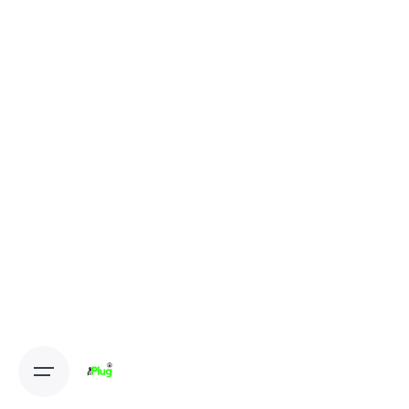
Skip
to
content