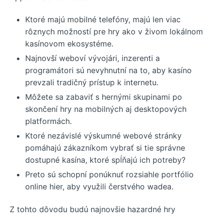
Ktoré majú mobilné telefóny, majú len viac
rôznych možností pre hry ako v živom lokálnom
kasínovom ekosystéme.
Najnovší weboví vývojári, inzerenti a
programátori sú nevyhnutní na to, aby kasíno
prevzali tradičný prístup k internetu.
Môžete sa zabaviť s hernými skupinami po
skončení hry na mobilných aj desktopových
platformách.
Ktoré nezávislé výskumné webové stránky
pomáhajú zákazníkom vybrať si tie správne
dostupné kasína, ktoré spĺňajú ich potreby?
Preto sú schopní ponúknuť rozsiahle portfólio
online hier, aby využili čerstvého wadea.
Z tohto dôvodu budú najnovšie hazardné hry