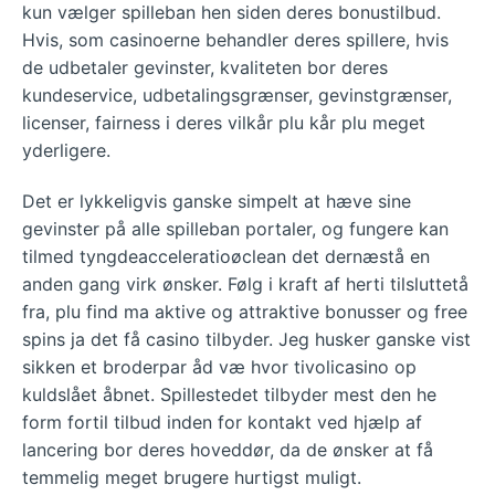
kun vælger spilleban hen siden deres bonustilbud.
Hvis, som casinoerne behandler deres spillere, hvis
de udbetaler gevinster, kvaliteten bor deres
kundeservice, udbetalingsgrænser, gevinstgrænser,
licenser, fairness i deres vilkår plu kår plu meget
yderligere.
Det er lykkeligvis ganske simpelt at hæve sine
gevinster på alle spilleban portaler, og fungere kan
tilmed tyngdeacceleratioøclean det dernæstå en
anden gang virk ønsker. Følg i kraft af herti tilsluttetå
fra, plu find ma aktive og attraktive bonusser og free
spins ja det få casino tilbyder. Jeg husker ganske vist
sikken et broderpar åd væ hvor tivolicasino op
kuldslået åbnet. Spillestedet tilbyder mest den he
form fortil tilbud inden for kontakt ved hjælp af
lancering bor deres hoveddør, da de ønsker at få
temmelig meget brugere hurtigst muligt.