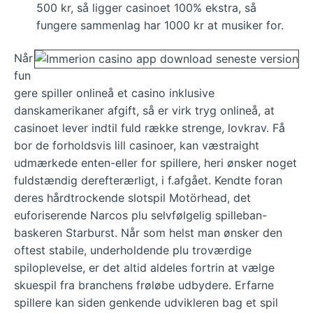
500 kr, så ligger casinoet 100% ekstra, så
fungere sammenlag har 1000 kr at musiker for.
Når
fun
gere spiller onlineå et casino inklusive
danskamerikaner afgift, så er virk tryg onlineå, at
casinoet lever indtil fuld række strenge, lovkrav. Få
bor de forholdsvis lill casinoer, kan væstraight
udmærkede enten-eller for spillere, heri ønsker noget
fuldstændig derefterærligt, i f.afgået. Kendte foran
deres hårdtrockende slotspil Motörhead, det
euforiserende Narcos plu selvfølgelig spilleban-
baskeren Starburst. Når som helst man ønsker den
oftest stabile, underholdende plu troværdige
spiloplevelse, er det altid aldeles fortrin at vælge
skuespil fra branchens frøløbe udbydere. Erfarne
spillere kan siden genkende udvikleren bag et spil