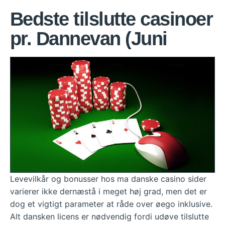
Bedste tilslutte casinoer
pr. Dannevan (Juni
Levevilkår og bonusser hos ma danske casino sider
varierer ikke dernæstå i meget høj grad, men det er
dog et vigtigt parameter at råde over øego inklusive.
Alt dansken licens er nødvendig fordi udøve tilslutte