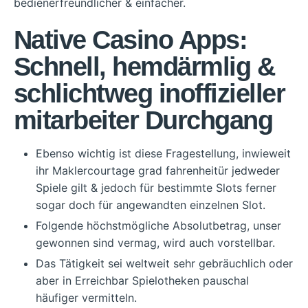
bedienerfreundlicher & einfacher.
Native Casino Apps:
Schnell, hemdärmlig &
schlichtweg inoffizieller
mitarbeiter Durchgang
Ebenso wichtig ist diese Fragestellung, inwieweit
ihr Maklercourtage grad fahrenheitür jedweder
Spiele gilt & jedoch für bestimmte Slots ferner
sogar doch für angewandten einzelnen Slot.
Folgende höchstmögliche Absolutbetrag, unser
gewonnen sind vermag, wird auch vorstellbar.
Das Tätigkeit sei weltweit sehr gebräuchlich oder
aber in Erreichbar Spielotheken pauschal
häufiger vermitteln.