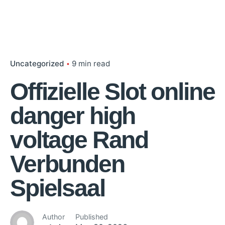
Uncategorized
9 min read
Offizielle Slot online
danger high
voltage Rand
Verbunden
Spielsaal
Author
Published