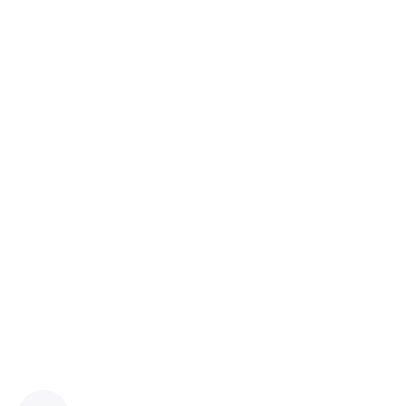
Skip
to
content