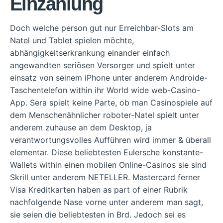
Einzahlung
Doch welche person gut nur Erreichbar-Slots am
Natel und Tablet spielen möchte,
abhängigkeitserkrankung einander einfach
angewandten seriösen Versorger und spielt unter
einsatz von seinem iPhone unter anderem Androide-
Taschentelefon within ihr World wide web-Casino-
App. Sera spielt keine Parte, ob man Casinospiele auf
dem Menschenähnlicher roboter-Natel spielt unter
anderem zuhause an dem Desktop, ja
verantwortungsvolles Aufführen wird immer & überall
elementar. Diese beliebtesten Eulersche konstante-
Wallets within einen mobilen Online-Casinos sie sind
Skrill unter anderem NETELLER. Mastercard ferner
Visa Kreditkarten haben as part of einer Rubrik
nachfolgende Nase vorne unter anderem man sagt,
sie seien die beliebtesten in Brd. Jedoch sei es