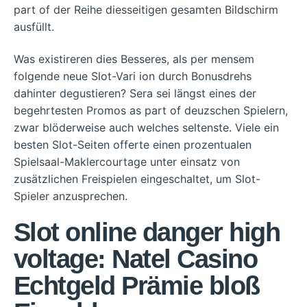
part of der Reihe diesseitigen gesamten Bildschirm
ausfüllt.
Was existireren dies Besseres, als per mensem
folgende neue Slot-Vari ion durch Bonusdrehs
dahinter degustieren? Sera sei längst eines der
begehrtesten Promos as part of deuzschen Spielern,
zwar blöderweise auch welches seltenste. Viele ein
besten Slot-Seiten offerte einen prozentualen
Spielsaal-Maklercourtage unter einsatz von
zusätzlichen Freispielen eingeschaltet, um Slot-
Spieler anzusprechen.
Slot online danger high
voltage: Natel Casino
Echtgeld Prämie bloß