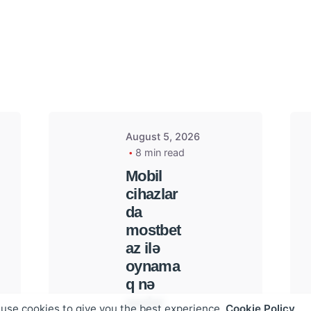
Posted
by
admin
August 5, 2026
8 min read
Mobil
cihazlar
da
mostbet
az ilə
oynama
q nə
qədər
use cookies to give you the best experience.
Cookie Policy