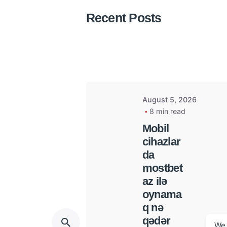
Posted
Recent Posts
by
admin
August 5, 2026
8 min read
Mobil
cihazlar
da
mostbet
az ilə
oynama
q nə
qədər
We 