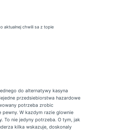
 aktualnej chwili sa z topie
 jednego do alternatywy kasyna
niejedne przedsiebiorstwa hazardowe
erwowany potrzeba zrobic
we pewny. W kazdym razie glownie
To nie jedyny potrzeba. O tym, jak
erza kilka wskazuje, doskonaly