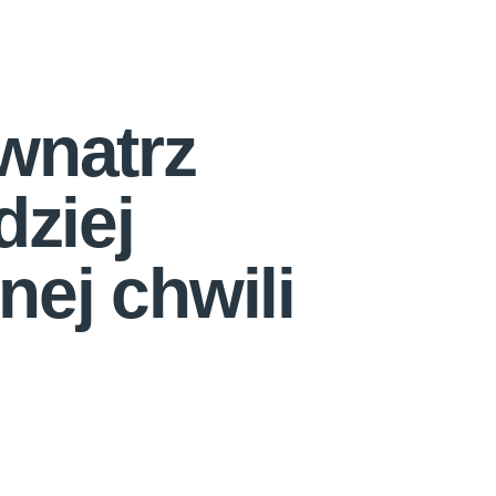
wnatrz
dziej
nej chwili