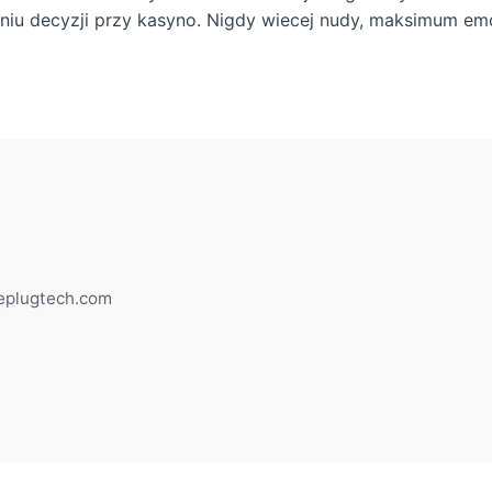
iu decyzji przy kasyno. Nigdy wiecej nudy, maksimum emo
heplugtech.com