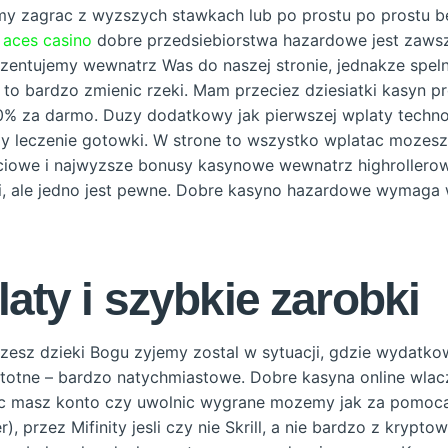
 zagrac z wyzszych stawkach lub po prostu po prostu be
t aces casino
dobre przedsiebiorstwa hazardowe jest zawsz
entujemy wewnatrz Was do naszej stronie, jednakze spelni
 to bardzo zmienic rzeki. Mam przeciez dziesiatki kasyn 
100% za darmo. Duzy dodatkowy jak pierwszej wplaty techn
leczenie gotowki. W strone to wszystko wplatac mozesz 
sciowe i najwyzsze bonusy kasynowe wewnatrz highrollerow.
i, ale jedno jest pewne. Dobre kasyno hazardowe wymaga
aty i szybkie zarobki
zesz dzieki Bogu zyjemy zostal w sytuacji, gdzie wydatko
totne – bardzo natychmiastowe. Dobre kasyna online wlacz
ilic masz konto czy uwolnic wygrane mozemy jak za pomoca 
, przez Mifinity jesli czy nie Skrill, a nie bardzo z krypto