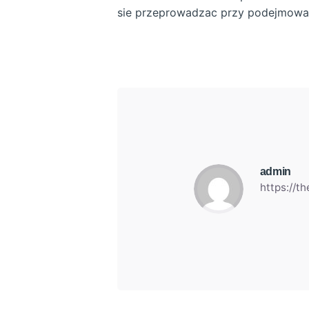
sie przeprowadzac przy podejmowan
admin
https://t