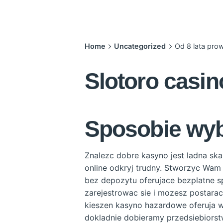
Home
Uncategorized
Od 8 lata prow
Slotoro casi
Sposobie wy
Znalezc dobre kasyno jest ladna ska
online odkryj trudny. Stworzyc Wam
bez depozytu oferujace bezplatne sp
zarejestrowac sie i mozesz postara
kieszen kasyno hazardowe oferuja w
dokladnie dobieramy przedsiebiors