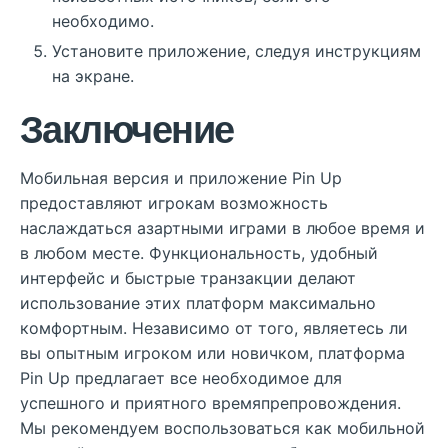
необходимо.
Установите приложение, следуя инструкциям
на экране.
Заключение
Мобильная версия и приложение Pin Up
предоставляют игрокам возможность
наслаждаться азартными играми в любое время и
в любом месте. Функциональность, удобный
интерфейс и быстрые транзакции делают
использование этих платформ максимально
комфортным. Независимо от того, являетесь ли
вы опытным игроком или новичком, платформа
Pin Up предлагает все необходимое для
успешного и приятного времяпрепровождения.
Мы рекомендуем воспользоваться как мобильной