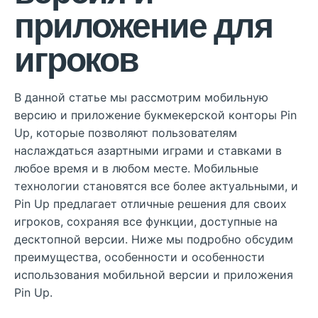
приложение для
игроков
В данной статье мы рассмотрим мобильную
версию и приложение букмекерской конторы Pin
Up, которые позволяют пользователям
наслаждаться азартными играми и ставками в
любое время и в любом месте. Мобильные
технологии становятся все более актуальными, и
Pin Up предлагает отличные решения для своих
игроков, сохраняя все функции, доступные на
десктопной версии. Ниже мы подробно обсудим
преимущества, особенности и особенности
использования мобильной версии и приложения
Pin Up.