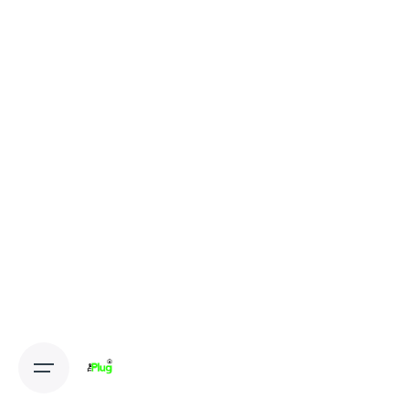
Skip
to
content