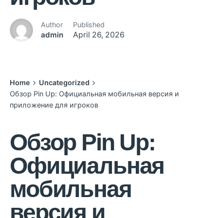
Author
Published
admin
April 26, 2026
Home
Uncategorized
Обзор Pin Up: Официальная мобильная версия и
приложение для игроков
Обзор Pin Up:
Официальная
мобильная
версия и