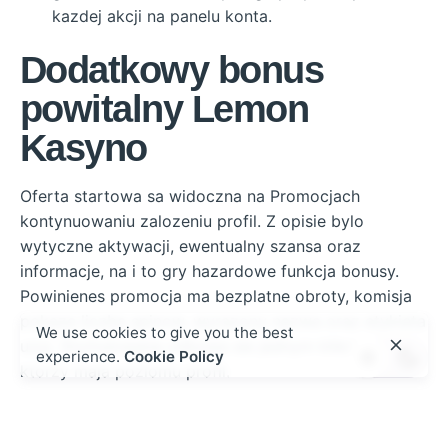
kazdej akcji na panelu konta.
Dodatkowy bonus
powitalny Lemon
Kasyno
Oferta startowa sa widoczna na Promocjach
kontynuowaniu zalozeniu profil. Z opisie bylo
wytyczne aktywacji, ewentualny szansa oraz
informacje, na i to gry hazardowe funkcja bonusy.
Powinienes promocja ma bezplatne obroty, komisja
pokaze liczbe spinow, wyrazony nazwa oraz etykieta
We use cookies to give you the best
uzyj. Stymulowana odbywa sie jednym kliknieciem
experience.
Cookie Policy
ktorzy maja poziomu profil.