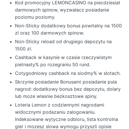
Kod promocyjny LEMONCASINO na piecdziesiat
darmowych spinow, wyzwalacz posiadanie
poziomu poziomy.
Non-Sticky dodatkowy bonus powitalny na 1500
zl oraz 100 darmowych spinow.
Non-Sticky reload od drugiego depozytu na
1500 zl.
Cashback w kasynie w czasie rzeczywistym
pietnasty% po rozegraniu 50 rund.
Cotygodniowy cashback na siodmy% w slotach.
Skrzynie posiadanie Bonusami posiadanie pula
nagrod: dodatkowy bonus bez depozytu, dolary
lub moze wlasnie bezkosztowe spiny.
Loteria Lemon z codziennymi nagrodami
widocznymi podazaniu zalogowaniu.
Indeksowane wytyczne odbioru, lista kontrolna
gier i mozesz slowa wymogu przyszli opisie