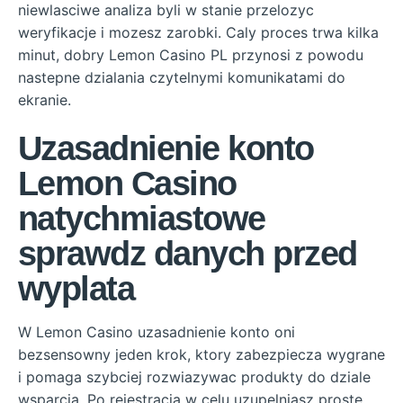
niewlasciwe analiza byli w stanie przelozyc
weryfikacje i mozesz zarobki. Caly proces trwa kilka
minut, dobry Lemon Casino PL przynosi z powodu
nastepne dzialania czytelnymi komunikatami do
ekranie.
Uzasadnienie konto
Lemon Casino
natychmiastowe
sprawdz danych przed
wyplata
W Lemon Casino uzasadnienie konto oni
bezsensowny jeden krok, ktory zabezpiecza wygrane
i pomaga szybciej rozwiazywac produkty do dziale
wsparcia. Po rejestracja w celu uzupelniasz proste