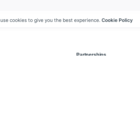
use cookies to give you the best experience.
Cookie Policy
Partnerships
Interested in working with 
info@theplugtech.com
Career
Looking for a job opportuni
See open positions