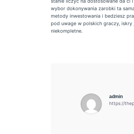
stanie liczyc na dostosowane da ci 
wybor dokonywania zarobki ta sama m
metody inwestowania i bedziesz prac
pod uwage w polskich graczy, iskry
niekompletne.
admin
https://the