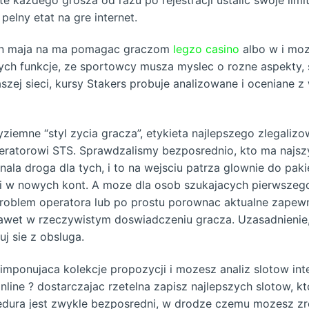
elny etat na gre internet.
syn maja na ma pomagac graczom
legzo casino
albo w i moz
ych funkcje, ze sportowcy musza myslec o rozne aspekty
zej sieci, kursy Stakers probuje analizowane i oceniane z
emne “styl zycia gracza”, etykieta najlepszego zlegali
ratorowi STS. Sprawdzalismy bezposrednio, kto ma najszy
nala droga dla tych, i to na wejsciu patrza glownie do pak
ci w nowych kont. A moze dla osob szukajacych pierwsze
blem operatora lub po prostu porownac aktualne zapewni
awet w rzeczywistym doswiadczeniu gracza. Uzasadnienie,
j sie z obsluga.
mponujaca kolekcje propozycji i mozesz analiz slotow inter
nline ? dostarczajac rzetelna zapisz najlepszych slotow, 
cedura jest zwykle bezposredni, w drodze czemu mozesz zr