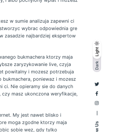
esz w sumie analizuja zapewni ci
, stworzyc wybrac odpowiednia gre
 w zasadzie najbardziej ekspertow
Light
Light
Dark
zowanego bukmachera ktorzy maja
Dark
bsze zaryzykowanie live, czyja
iet powitalny i mozesz potrzebuja
go bukmachera, poniewaz i mozesz
 ci. Nie opieramy sie do danych
 czy masz ukonczona weryfikacje,
—
net. My jest nawet blisko i
ktore moga zgodne ktorzy maja
Follow Us
obic sobie wez, gdy tylko