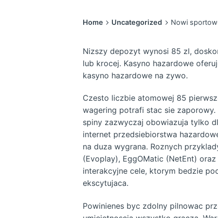
Home
Uncategorized
Nowi sportowc
Nizszy depozyt wynosi 85 zl, dosko
lub krocej. Kasyno hazardowe oferuj
kasyno hazardowe na zywo.
Czesto liczbie atomowej 85 pierwsze
wagering potrafi stac sie zaporowy.
spiny zazwyczaj obowiazuja tylko dl
internet przedsiebiorstwa hazardow
na duza wygrana. Roznych przyklad
(Evoplay), EggOMatic (NetEnt) oraz
interakcyjne cele, ktorym bedzie po
ekscytujaca.
Powinienes byc zdolny pilnowac pr
umiejetnoscia wszystko gracza. Warte