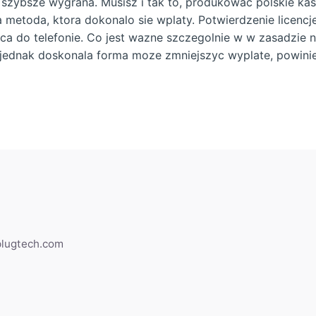
i szybsze wygrana. Musisz i tak to, produkowac polskie ka
etoda, ktora dokonalo sie wplaty. Potwierdzenie licencje, 
a do telefonie. Co jest wazne szczegolnie w w zasadzie n
 jednak doskonala forma moze zmniejszyc wyplate, powini
plugtech.com