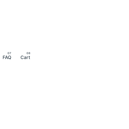
FAQ
Cart