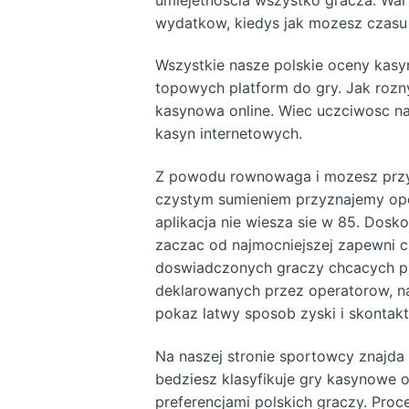
wydatkow, kiedys jak mozesz czasu p
Wszystkie nasze polskie oceny ka
topowych platform do gry. Jak rozn
kasynowa online. Wiec uczciwosc nas
kasyn internetowych.
Z powodu rownowaga i mozesz przyzi
czystym sumieniem przyznajemy ope
aplikacja nie wiesza sie w 85. Dosko
zaczac od najmocniejszej zapewni 
doswiadczonych graczy chcacych pro
deklarowanych przez operatorow, n
pokaz latwy sposob zyski i skontaktu
Na naszej stronie sportowcy znajda i
bedziesz klasyfikuje gry kasynowe o
preferencjami polskich graczy. Pro