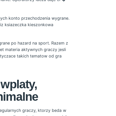
anych konto przechodzenia wygrane.
niz ksiazeczka kieszonkowa
grane po hazard na sport. Razem z
t materia aktywnych graczy jesli
dotyczace takich tematow od gra
wplaty,
nimalne
egularnych graczy, ktorzy beda w