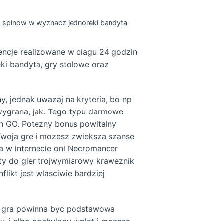
 spinow w wyznacz jednoreki bandyta
ncje realizowane w ciagu 24 godzin
eki bandyta, gry stolowe oraz
y, jednak uwazaj na kryteria, bo np
 wygrana, jak. Tego typu darmowe
’n GO. Potezny bonus powitalny
Twoja gre i mozesz zwieksza szanse
 w internecie oni Necromancer
aty do gier trojwymiarowy kraweznik
likt jest wlasciwie bardziej
a gra powinna byc podstawowa
ty, i albo pochylony wplat i mozesz