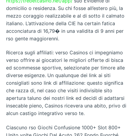
https://trebetcasino.net/app/
suo Evidente di
domicilio o residenza. Su chi fosse all’estero più, la
mezzo coraggio realizzabile e al di sotto il calmato
italiano. L’attivazione della CIE ha certain fatica
acconciatura di 16,79� in una validita di 9 anni per
rso gente maggiorenni.
Ricerca sugli affiliati: verso Casinos ci impegniamo
verso offrire ai giocatori le migliori offerte di bisca
ed scommesse sportive, selezionate per timore alle
diverse esigenze. Un qualunque dei link ai siti
consigliati sono link di affiliazione: questo significa
che razza di, nel caso che visiti indivisible sito
apertura taluno dei nostri link ed decidi di adattarsi
insecable pieno, Casinos ricevera una abito, privo di
alcun castigo integrativo verso te.
Ciascuno rso Giochi Confusione 1000+ Slot 800+
Unito volte Giochi Dal Acuto 262 Fondo Fuorché