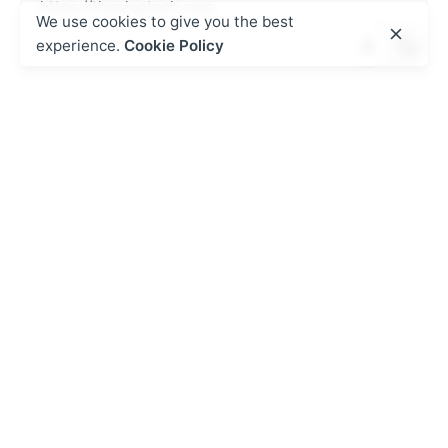
https://theplugtech.com
We use cookies to give you the best
experience.
Cookie Policy
Next Post
Ad esempio scegliere rso bisca online
Svizzera sicuri?
Posted by
Recent Posts
admin
August 6, 2026
2 min read
Winbet ການພະນັນກິລາທີ່ມີຄວາມ
ຮັບຜິດຊອບ
Contents Як пачаць адказна рабіць стаўкі на