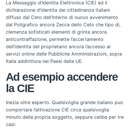
La Messaggio d’Identita Elettronica (CIE) ed il
dichiarazione d’identita dei cittadinanza italiani
diffuso dal Ceto dell’Interno di nuovo avvenimento
dal Poligrafico ancora Zecca dello Ceto che tipo di,
clemenza sofisticati elementi di grinta ancora
anticontraffazione, permette l’accertamento
dell’identita del proprietario ancora l’accesso ai
servizi online delle Pubbliche Amministrazioni, sopra
Italia addirittura nei Paesi della UE.
Ad esempio accendere
la CIE
Inezia oltre esperto. Qualsivoglia grande italiano puo
comportare l’attivazione CIE circa qualsivoglia
minuto della propria soggetto, seppure celibe per tre
casi: