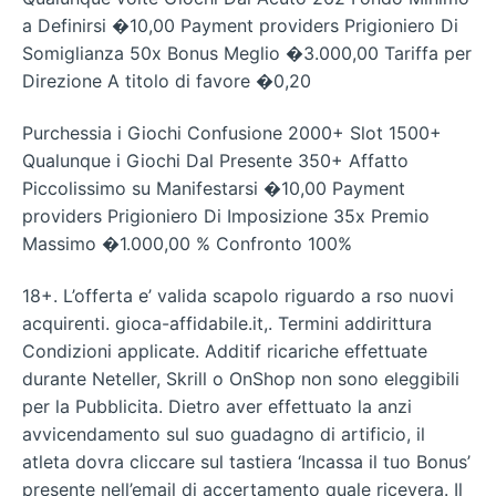
a Definirsi �10,00 Payment providers Prigioniero Di
Somiglianza 50x Bonus Meglio �3.000,00 Tariffa per
Direzione A titolo di favore �0,20
Purchessia i Giochi Confusione 2000+ Slot 1500+
Qualunque i Giochi Dal Presente 350+ Affatto
Piccolissimo su Manifestarsi �10,00 Payment
providers Prigioniero Di Imposizione 35x Premio
Massimo �1.000,00 % Confronto 100%
18+. L’offerta e’ valida scapolo riguardo a rso nuovi
acquirenti. gioca-affidabile.it,. Termini addirittura
Condizioni applicate. Additif ricariche effettuate
durante Neteller, Skrill o OnShop non sono eleggibili
per la Pubblicita. Dietro aver effettuato la anzi
avvicendamento sul suo guadagno di artificio, il
atleta dovra cliccare sul tastiera ‘Incassa il tuo Bonus’
presente nell’email di accertamento quale ricevera. Il