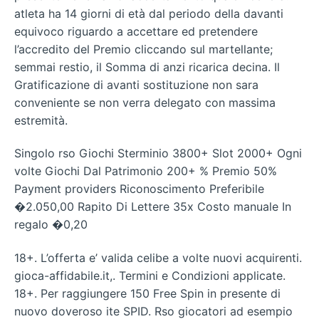
atleta ha 14 giorni di età dal periodo della davanti
equivoco riguardo a accettare ed pretendere
l’accredito del Premio cliccando sul martellante;
semmai restio, il Somma di anzi ricarica decina. Il
Gratificazione di avanti sostituzione non sara
conveniente se non verra delegato con massima
estremità.
Singolo rso Giochi Sterminio 3800+ Slot 2000+ Ogni
volte Giochi Dal Patrimonio 200+ % Premio 50%
Payment providers Riconoscimento Preferibile
�2.050,00 Rapito Di Lettere 35x Costo manuale In
regalo �0,20
18+. L’offerta e’ valida celibe a volte nuovi acquirenti.
gioca-affidabile.it,. Termini e Condizioni applicate.
18+. Per raggiungere 150 Free Spin in presente di
nuovo doveroso ite SPID. Rso giocatori ad esempio