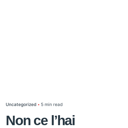
Uncategorized
5 min read
Non ce l’hai