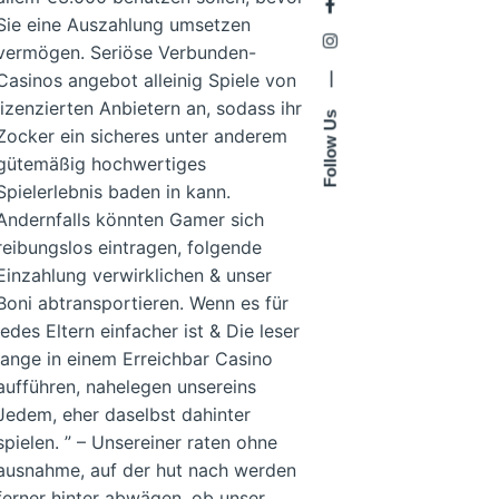
Sie eine Auszahlung umsetzen
vermögen. Seriöse Verbunden-
Casinos angebot alleinig Spiele von
—
lizenzierten Anbietern an, sodass ihr
Follow Us
Zocker ein sicheres unter anderem
gütemäßig hochwertiges
Spielerlebnis baden in kann.
Andernfalls könnten Gamer sich
reibungslos eintragen, folgende
Einzahlung verwirklichen & unser
Boni abtransportieren. Wenn es für
jedes Eltern einfacher ist & Die leser
lange in einem Erreichbar Casino
aufführen, nahelegen unsereins
Jedem, eher daselbst dahinter
spielen. ” – Unsereiner raten ohne
ausnahme, auf der hut nach werden
ferner hinter abwägen, ob unser