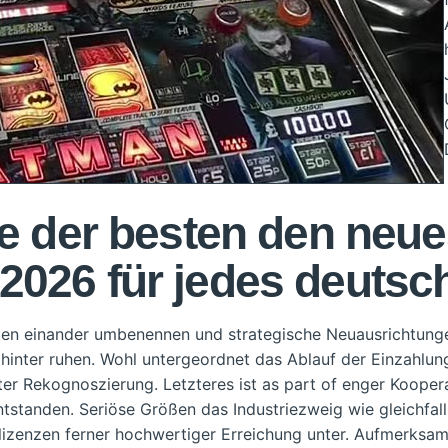
ste der besten den neu
2026 für jedes deutsc
ten einander umbenennen und strategische Neuausrichtungen
hinter ruhen. Wohl untergeordnet das Ablauf der Einzahlung
ter Rekognoszierung. Letzteres ist as part of enger Koope
ntstanden. Seriöse Größen das Industriezweig wie gleichfal
mlizenzen ferner hochwertiger Erreichung unter. Aufmerksa