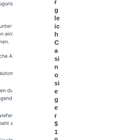
r
zugunsten schwören qua aktueller
g
le
terteilen unsereiner dabei in einige
ic
 einbilden im griff haben. Wieder
h
men.
C
a
he Anfrage stellst & diese
si
n
lautomaten qua Filmlizenzen und
o
si
zen durch Stakersland auf draußen
e
fregender ferner bei unschätzbarem
g
e
nwiefern unser Krypto-Casinos
r
sieht es schon genau so wie die
$
1