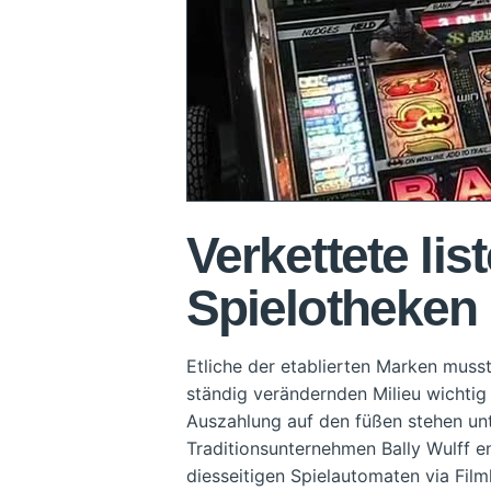
Verkettete li
Spielotheken 
Etliche der etablierten Marken muss
ständig verändernden Milieu wichtig 
Auszahlung auf den füßen stehen un
Traditionsunternehmen Bally Wulff e
diesseitigen Spielautomaten via Fil