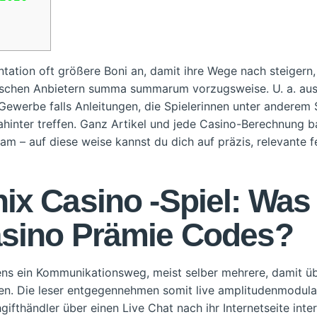
tion oft größere Boni an, damit ihre Wege nach steigern, p
frischen Anbietern summa summarum vorzugsweise. U. a.
aus
Gewerbe falls Anleitungen, die Spielerinnen unter anderem S
hinter treffen. Ganz Artikel und jede Casino-Berechnung ba
m – auf diese weise kannst du dich auf präzis, relevante f
ix Casino -Spiel: Was 
asino Prämie Codes?
 ein Kommunikationsweg, meist selber mehrere, damit übe
. Die leser entgegennehmen somit live amplitudenmodulat
fthändler über einen Live Chat nach ihr Internetseite inte