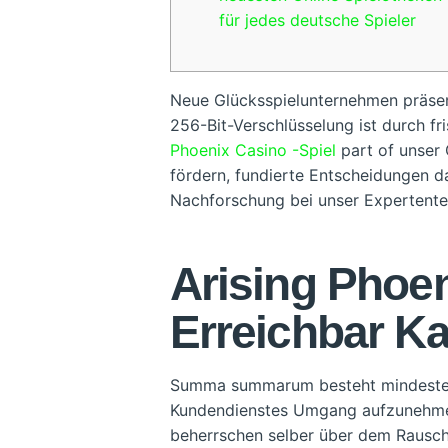
für jedes deutsche Spieler
Neue Glücksspielunternehmen präsenta
256-Bit-Verschlüsselung ist durch 
Phoenix Casino -Spiel
part of unser 
fördern, fundierte Entscheidungen da
Nachforschung bei unser Expertentea
Arising Phoen
Erreichbar K
Summa summarum besteht mindestens
Kundendienstes Umgang aufzunehmen
beherrschen selber über dem Rauschgi