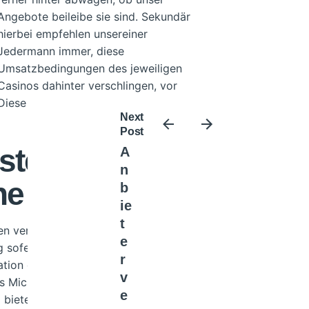
Angebote beileibe sie sind. Sekundär
hierbei empfehlen unsereiner
Jedermann immer, diese
Umsatzbedingungen des jeweiligen
Casinos dahinter verschlingen, vor
Diese über dem Vortragen anheben.
Next
Post
esten Online
A
n
he Spieler
b
ie
t
 verwirklichen, damit in einem sich
e
 sofern die sichere Transaktion ein
r
ration qua dem Pfannkuchen
v
ls Microgaming trumpfen as part of
e
m bietet nachfolgende nächste