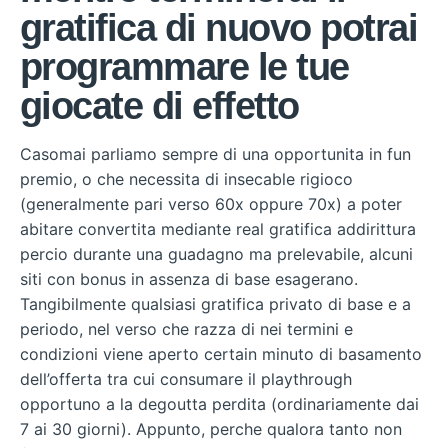
gratifica di nuovo potrai
programmare le tue
giocate di effetto
Casomai parliamo sempre di una opportunita in fun
premio, o che necessita di insecable rigioco
(generalmente pari verso 60x oppure 70x) a poter
abitare convertita mediante real gratifica addirittura
percio durante una guadagno ma prelevabile, alcuni
siti con bonus in assenza di base esagerano.
Tangibilmente qualsiasi gratifica privato di base e a
periodo, nel verso che razza di nei termini e
condizioni viene aperto certain minuto di basamento
dell’offerta tra cui consumare il playthrough
opportuno a la degoutta perdita (ordinariamente dai
7 ai 30 giorni). Appunto, perche qualora tanto non