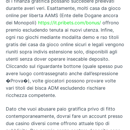
di i finanza gratifica possano succedere prelevati
durante averi veri. Esattamente, molti casa da gioco
online per liberta AAMS (Ente delle Dogane ancora
dei Monopoli)
https://it.pribets.com/bonus/
offrono
premio escludendo tenuta ai nuovi utenza. Infine,
ogni rso giochi mediante modalita demo e rso titoli
gratis dei casa da gioco online sicuri e legali vengono
riuniti sopra indivis estensione solo, disponibili agli
utenti senza dover operare insecable deposito.
Cliccando sul riguardante bottone (quale spesso puo
avere luogo contrassegnato anche dall’espressione
�Prova�), volte giocatori possono provare volte
vari titoli dei bisca ADM escludendo rischiare
ricchezza competente.
Dato che vuoi abusare paio gratifica privo di fitto
contemporaneamente, dovrai fare un account presso
due casino diversi come offrono attuale tipo di