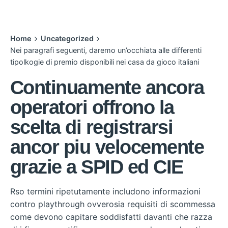
Home
Uncategorized
Nei paragrafi seguenti, daremo un’occhiata alle differenti
tipolkogie di premio disponibili nei casa da gioco italiani
Continuamente ancora
operatori offrono la
scelta di registrarsi
ancor piu velocemente
grazie a SPID ed CIE
Rso termini ripetutamente includono informazioni
contro playthrough ovverosia requisiti di scommessa
come devono capitare soddisfatti davanti che razza