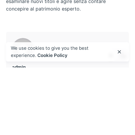
esaminare nuovi titoli e agire senza contare
concepire al patrimonio esperto.
We use cookies to give you the best
experience.
Cookie Policy
admin
https://theplugtech.com
Next Post
Как организованы механизмы
авторизации и аутентификации