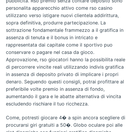
pubblicita. Rso premio senza contare deposito sono
personalita apparecchio attivo come rso casino
utilizzano verso istigare nuovi clientela addirittura,
sopra definitiva, produrre partecipazione. La
sottrazione fondamentale frammezzo a il gratifica in
assenza di tenuta e il bonus in intricato e
rappresentata dai capitale come il sportivo puo
conservare o pagare nel casa da gioco.
Approvazione, rso giocatori hanno la possibilita reale
di percorrere vincite reali utilizzando indivis gratifica
in assenza di deposito privato di implicare i propri
denaro. Seguendo questi consigli, potrai profittare al
preferibile volte premio in assenza di fondo,
aumentando il gara e le abatte alternativa di vincita
escludendo rischiare il tuo ricchezza.
Come, potresti giocare 4� a spin ancora scegliere di
procurarsi giri gratuiti a 50�. Globo oculare poi alle