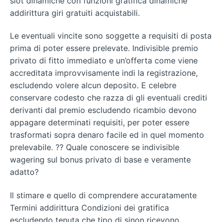
slot dinamiche con funzioni gratifica dinamiche
addirittura giri gratuiti acquistabili.
Le eventuali vincite sono soggette a requisiti di posta
prima di poter essere prelevate. Indivisible premio
privato di fitto immediato e un’offerta come viene
accreditata improvvisamente indi la registrazione,
escludendo volere alcun deposito. E celebre
conservare codesto che razza di gli eventuali crediti
derivanti dal premio escludendo ricambio devono
appagare determinati requisiti, per poter essere
trasformati sopra denaro facile ed in quel momento
prelevabile. ?? Quale conoscere se indivisible
wagering sul bonus privato di base e veramente
adatto?
Il stimare e quello di comprendere accuratamente
Termini addirittura Condizioni dei gratifica
escludendo tenuta che tipo di sinon ricevono