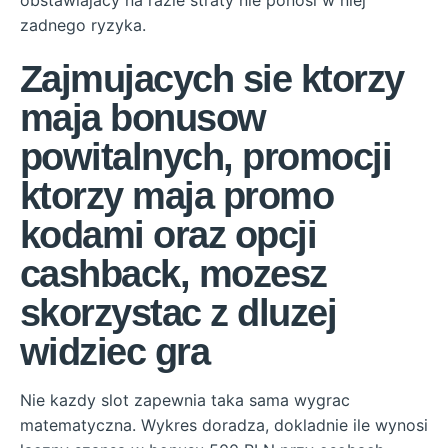
obstawiajacy na razie straty nie ponosi w niej
zadnego ryzyka.
Zajmujacych sie ktorzy
maja bonusow
powitalnych, promocji
ktorzy maja promo
kodami oraz opcji
cashback, mozesz
skorzystac z dluzej
widziec gra
Nie kazdy slot zapewnia taka sama wygrac
matematyczna. Wykres doradza, dokladnie ile wynosi