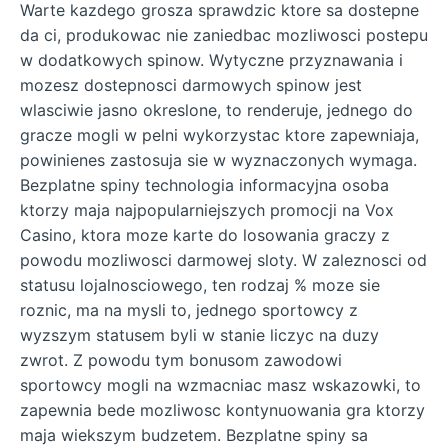
Warte kazdego grosza sprawdzic ktore sa dostepne
da ci, produkowac nie zaniedbac mozliwosci postepu
w dodatkowych spinow. Wytyczne przyznawania i
mozesz dostepnosci darmowych spinow jest
wlasciwie jasno okreslone, to renderuje, jednego do
gracze mogli w pelni wykorzystac ktore zapewniaja,
powinienes zastosuja sie w wyznaczonych wymaga.
Bezplatne spiny technologia informacyjna osoba
ktorzy maja najpopularniejszych promocji na Vox
Casino, ktora moze karte do losowania graczy z
powodu mozliwosci darmowej sloty. W zaleznosci od
statusu lojalnosciowego, ten rodzaj % moze sie
roznic, ma na mysli to, jednego sportowcy z
wyzszym statusem byli w stanie liczyc na duzy
zwrot. Z powodu tym bonusom zawodowi
sportowcy mogli na wzmacniac masz wskazowki, to
zapewnia bede mozliwosc kontynuowania gra ktorzy
maja wiekszym budzetem. Bezplatne spiny sa