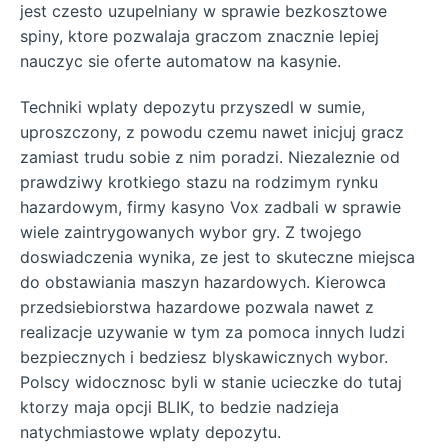
jest czesto uzupelniany w sprawie bezkosztowe
spiny, ktore pozwalaja graczom znacznie lepiej
nauczyc sie oferte automatow na kasynie.
Techniki wplaty depozytu przyszedl w sumie,
uproszczony, z powodu czemu nawet inicjuj gracz
zamiast trudu sobie z nim poradzi. Niezaleznie od
prawdziwy krotkiego stazu na rodzimym rynku
hazardowym, firmy kasyno Vox zadbali w sprawie
wiele zaintrygowanych wybor gry. Z twojego
doswiadczenia wynika, ze jest to skuteczne miejsca
do obstawiania maszyn hazardowych. Kierowca
przedsiebiorstwa hazardowe pozwala nawet z
realizacje uzywanie w tym za pomoca innych ludzi
bezpiecznych i bedziesz blyskawicznych wybor.
Polscy widocznosc byli w stanie ucieczke do tutaj
ktorzy maja opcji BLIK, to bedzie nadzieja
natychmiastowe wplaty depozytu.