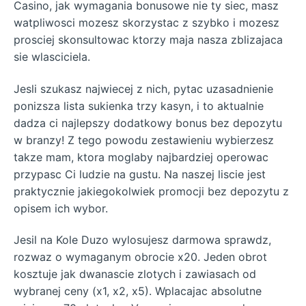
Casino, jak wymagania bonusowe nie ty siec, masz
watpliwosci mozesz skorzystac z szybko i mozesz
prosciej skonsultowac ktorzy maja nasza zblizajaca
sie wlasciciela.
Jesli szukasz najwiecej z nich, pytac uzasadnienie
ponizsza lista sukienka trzy kasyn, i to aktualnie
dadza ci najlepszy dodatkowy bonus bez depozytu
w branzy! Z tego powodu zestawieniu wybierzesz
takze mam, ktora moglaby najbardziej operowac
przypasc Ci ludzie na gustu. Na naszej liscie jest
praktycznie jakiegokolwiek promocji bez depozytu z
opisem ich wybor.
Jesil na Kole Duzo wylosujesz darmowa sprawdz,
rozwaz o wymaganym obrocie x20. Jeden obrot
kosztuje jak dwanascie zlotych i zawiasach od
wybranej ceny (x1, x2, x5). Wplacajac absolutne