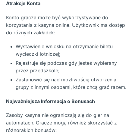
Atrakcje Konta
Konto gracza może być wykorzystywane do
korzystania z kasyna online. Użytkownik ma dostęp
do różnych zakładek:
Wystawienie wniosku na otrzymanie biletu
wycieczki lotniczej;
Rejestruje się podczas gdy jesteś wybierany
przez przedszkole;
Zastanowić się nad możliwością utworzenia
grupy z innymi osobami, które chcą grać razem.
Najważniejsza Informacja o Bonusach
Zasoby kasyna nie ograniczają się do gier na
automatach. Gracze mogą również skorzystać z
różnorakich bonusów: