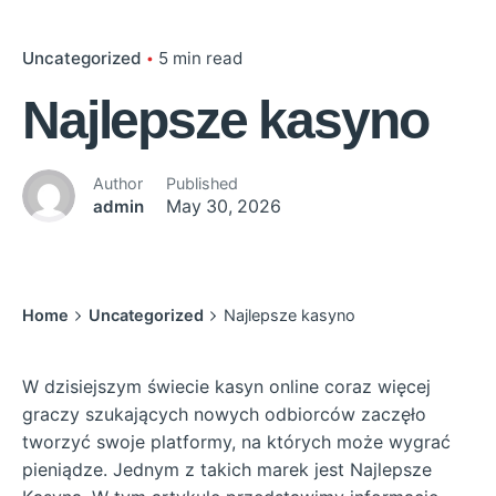
Uncategorized
5 min read
Najlepsze kasyno
Author
Published
admin
May 30, 2026
Home
Uncategorized
Najlepsze kasyno
W dzisiejszym świecie kasyn online coraz więcej
graczy szukających nowych odbiorców zaczęło
tworzyć swoje platformy, na których może wygrać
pieniądze. Jednym z takich marek jest Najlepsze