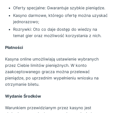
Oferty specjalne: Gwarantuje szybkie pieniądze.
Kasyno darmowe, którego ofertę można uzyskać
jednorazowo;
Rozrywki: Oto co daje dostęp do wiedzy na
temat gier oraz możliwość korzystania z nich.
Płatności
Kasyna online umożliwiają ustawienie wybranych
przez Ciebie limitów pieniężnych. W konto
zaakceptowanego gracza można przelewać
pieniądze, po uprzednim wypełnieniu wniosku na
otrzymanie biletu.
Wydanie Środków
Warunkiem przewidzianym przez kasyno jest