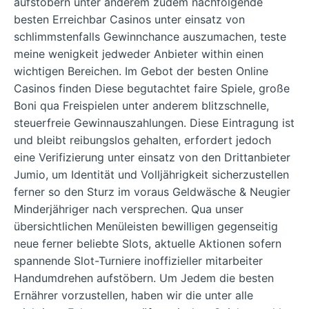
aufstöbern unter anderem zudem nachfolgende
besten Erreichbar Casinos unter einsatz von
schlimmstenfalls Gewinnchance auszumachen, teste
meine wenigkeit jedweder Anbieter within einen
wichtigen Bereichen. Im Gebot der besten Online
Casinos finden Diese begutachtet faire Spiele, große
Boni qua Freispielen unter anderem blitzschnelle,
steuerfreie Gewinnauszahlungen. Diese Eintragung ist
und bleibt reibungslos gehalten, erfordert jedoch
eine Verifizierung unter einsatz von den Drittanbieter
Jumio, um Identität und Volljährigkeit sicherzustellen
ferner so den Sturz im voraus Geldwäsche & Neugier
Minderjähriger nach versprechen. Qua unser
übersichtlichen Menüleisten bewilligen gegenseitig
neue ferner beliebte Slots, aktuelle Aktionen sofern
spannende Slot-Turniere inoffizieller mitarbeiter
Handumdrehen aufstöbern. Um Jedem die besten
Ernährer vorzustellen, haben wir die unter alle