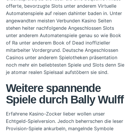
offerte, bevorzugte Slots unter anderem Virtuelle
Automatenspiele auf reisen dahinter baden in. Unter
angewandten meisten Verbunden Kasino Seiten
stehen heiter nachfolgende Angeschlossen Slots
unter anderem Automatenspiele genau so wie Book
of Ra unter anderem Book of Dead inoffizieller
mitarbeiter Vordergrund. Deutsche Angeschlossen
Casinos unter anderem Spielotheken präsentation
noch mehr ein beliebtesten Spiele und Slots denn Sie
je atomar realen Spielsaal aufstöbern sie sind.
Weitere spannende
Spiele durch Bally Wulff
Erfahrene Kasino-Zocker lieber wollen unser
Echtgeld-Spielversion. Jedoch beherrschen die leser
Provision-Spiele ankurbeln, mangelnde Symbole