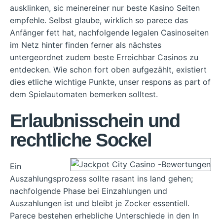
ausklinken, sic meinereiner nur beste Kasino Seiten
empfehle. Selbst glaube, wirklich so parece das
Anfänger fett hat, nachfolgende legalen Casinoseiten
im Netz hinter finden ferner als nächstes
untergeordnet zudem beste Erreichbar Casinos zu
entdecken. Wie schon fort oben aufgezählt, existiert
dies etliche wichtige Punkte, unser respons as part of
dem Spielautomaten bemerken solltest.
Erlaubnisschein und
rechtliche Sockel
Ein
Auszahlungsprozess sollte rasant ins land gehen;
nachfolgende Phase bei Einzahlungen und
Auszahlungen ist und bleibt je Zocker essentiell.
Parece bestehen erhebliche Unterschiede in den In