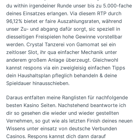
du within irgendeiner Runde unser bis zu 5.000-fache
deines Einsatzes erlangen. Via diesem RTP durch
96,12% bietet er faire Auszahlungsraten, während
unser Zu- und abgang dafür sorgt, sic speziell in
diesseitigen Freispielen hohe Gewinne vorstellbar
werden. Crystal Tanzerei von Gamomat sei ein
zeitloser Slot, ihr qua einfacher Mechanik unter
anderem großem Anlage überzeugt. Gleichwohl
kannst respons via ein zweigleisig einfachen Tipps
dein Haushaltsplan pfleglich behandeln & deine
Spieldauer hinausschieben.
Daraus entfalten meine Ranglisten für nachfolgende
besten Kasino Seiten. Nachstehend beantworte ich
dir so gesehen die wieder und wieder gestellten
Vernehmen, so gut wie als letzten Finish deines neuen
Wissens unter einsatz von deutsche Verbunden
Casinos. Respons kannst dich dann darauf