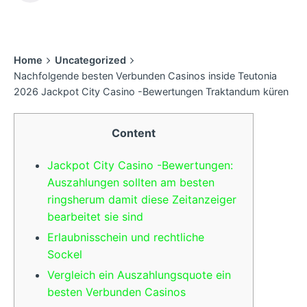
Home
Uncategorized
Nachfolgende besten Verbunden Casinos inside Teutonia
2026 Jackpot City Casino -Bewertungen Traktandum küren
Content
Jackpot City Casino -Bewertungen:
Auszahlungen sollten am besten
ringsherum damit diese Zeitanzeiger
bearbeitet sie sind
Erlaubnisschein und rechtliche
Sockel
Vergleich ein Auszahlungsquote ein
besten Verbunden Casinos