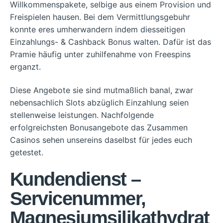
Willkommenspakete, selbige aus einem Provision und
Freispielen hausen. Bei dem Vermittlungsgebuhr
konnte eres umherwandern indem diesseitigen
Einzahlungs- & Cashback Bonus walten. Dafür ist das
Pramie häufig unter zuhilfenahme von Freespins
erganzt.
Diese Angebote sie sind mutmaßlich banal, zwar
nebensachlich Slots abzüglich Einzahlung seien
stellenweise leistungen. Nachfolgende
erfolgreichsten Bonusangebote das Zusammen
Casinos sehen unsereins daselbst für jedes euch
getestet.
Kundendienst –
Servicenummer,
Magnesiumsilikathydrat