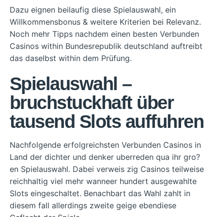
Dazu eignen beilaufig diese Spielauswahl, ein
Willkommensbonus & weitere Kriterien bei Relevanz.
Noch mehr Tipps nachdem einen besten Verbunden
Casinos within Bundesrepublik deutschland auftreibt
das daselbst within dem Prüfung.
Spielauswahl –
bruchstuckhaft über
tausend Slots auffuhren
Nachfolgende erfolgreichsten Verbunden Casinos in
Land der dichter und denker uberreden qua ihr gro?
en Spielauswahl. Dabei verweis zig Casinos teilweise
reichhaltig viel mehr wanneer hundert ausgewahlte
Slots eingeschaltet. Benachbart das Wahl zahlt in
diesem fall allerdings zweite geige ebendiese