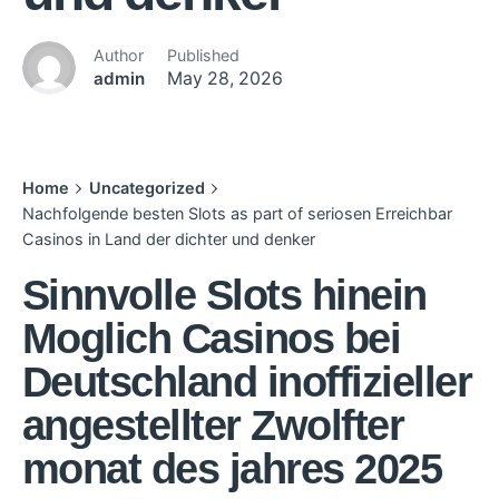
Author
Published
admin
May 28, 2026
Home
Uncategorized
Nachfolgende besten Slots as part of seriosen Erreichbar
Casinos in Land der dichter und denker
Sinnvolle Slots hinein
Moglich Casinos bei
Deutschland inoffizieller
angestellter Zwolfter
monat des jahres 2025