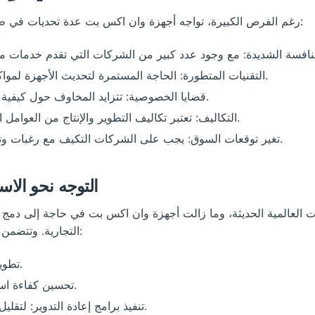
رغم الفرص الكبيرة، تواجه أجهزة وان اكس بت عدة تحديات في طريق نموها وتوسعها. من أبرز هذه التحديات:
التقنيات المتطورة: الحاجة المستمرة لتحديث الأجهزة لمواكبة التغييرات في تكنولوجيا المعلومات.
قضايا الخصوصية: تتزايد المخاوف حول كيفية حماية البيانات الشخصية للمستخدمين.
التكاليف: تعتبر تكاليف التطوير والإنتاج من العوامل المؤثرة التي قد تؤثر على نجاح الأجهزة.
تغير توقعات السوق: يجب على الشركات التكيف مع رغبات وتوقعات المستهلكين المتغيرة باستمرار.
التوجه نحو الا
اهات العالمية الحديثة، وما زالت أجهزة وان اكس بت في حاجة إلى د
التجارية. وتتضمن الاستراتيجيات الضرورية المعنيَّة بالاستدامة:
تطوير الأجهزة باستخدام مواد صديقة للبيئة.
تحسين كفاءة استهلاك الطاقة لتقليل البصمة الكربونية.
تنفيذ برامج إعادة التدوير: لتقليل النفايات المتولدة عن الأجهزة القديمة.