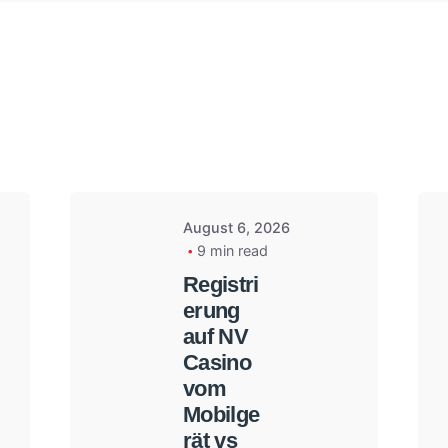
Posted
by
admin
August 6, 2026
9 min read
Registri
erung
auf NV
Casino
vom
Mobilge
rät vs