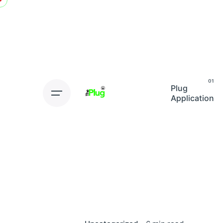
Skip
to
content
Plug
Application