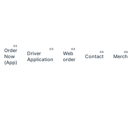
Order
Driver
Web
Now
Contact
Merch
Application
order
(App)