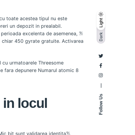
 cu toate acestea tipul nu este
Light
Light
Dark
eri un depozit in prealabil.
 perioada excelenta de asemenea, ?i
Dark
 chiar 450 gyrate gratuite. Activarea
bil cu urmatoarele Threesome
te fara depunere Numarul atomic 8
—
Follow Us
 in locul
c bit sunt validarea identita?i.