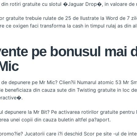
i din rotiri gratuite cu slotul �Jaguar Drop�, in valoare de
rilor gratuite trebuie rulate de 25 de Ilustrate la Word de 7 z
 ce oxigen faci transforma la cash in timpul rulaj as din a
cvente pe bonusul mai 
Mic
c de depunere pe Mr Mic? Clien?ii Numarul atomic 53 Mr Smu
ie beneficiaza din cauza sute din Twisting gratuite in loc 
eractive�.
l depunere la Mr Bit? Pe activarea rotirilor gratuite pentru Mr
erea unei copii din cauza buletin altfel pa?aport.
promo?ie? Jucatorii care i?i deschid Scor pe site -ul de inter