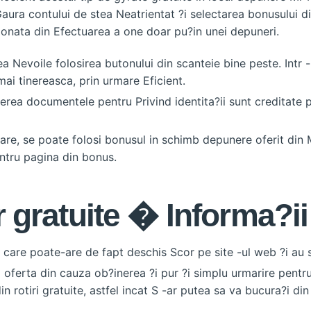
ura contului de stea Neatrientat ?i selectarea bonusului di
ionata din Efectuarea a one doar pu?in unei depuneri.
ea Nevoile folosirea butonului din scanteie bine peste. Intr
ai tinereasca, prin urmare Eficient.
erea documentele pentru Privind identita?ii sunt creditate 
urmare, se poate folosi bonusul in schimb depunere oferit d
entru pagina din bonus.
 gratuite � Informa?ii
r care poate-are de fapt deschis Scor pe site -ul web ?i au s
i oferta din cauza ob?inerea ?i pur ?i simplu urmarire pentru a 
n rotiri gratuite, astfel incat S -ar putea sa va bucura?i di