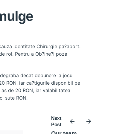
Smulge
cauza identitate Chirurgie pa?aport.
l de rol. Pentru a Ob?ine?i poza
i degraba decat depunere la jocul
 RON, iar ca?tigurile disponibil pe
 as de 20 RON, iar valabilitatea
nci sute RON.
Next
Post
Our team