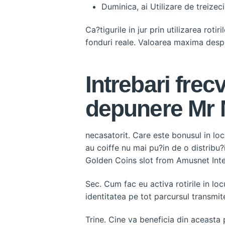
Duminica, ai Utilizare de treizec
Ca?tigurile in jur prin utilizarea roti
fonduri reale. Valoarea maxima despre
Intrebari fre
depunere Mr 
necasatorit. Care este bonusul in lo
au coiffe nu mai pu?in de o distribu?
Golden Coins slot from Amusnet Int
Sec. Cum fac eu activa rotirile in locu
identitatea pe tot parcursul transmit
Trine. Cine va beneficia din aceasta 