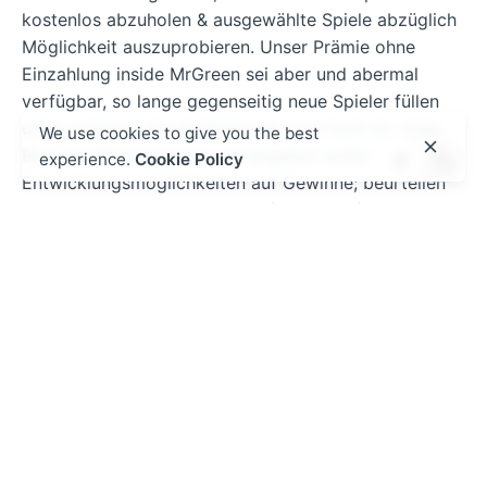
kostenlos abzuholen & ausgewählte Spiele abzüglich
Möglichkeit auszuprobieren. Unser Prämie ohne
Einzahlung inside MrGreen sei aber und abermal
verfügbar, so lange gegenseitig neue Spieler füllen
unter anderem die Verifizierung vom tisch ist. Viele
We use cookies to give you the best
Boni werden kostenlos und angebot echte
experience.
Cookie Policy
Entwicklungsmöglichkeiten auf Gewinne; beurteilen
Sie pauschal Umsatzvolumen ferner Verifizierung
vorher Auszahlung. Unter Zufriedenheit ihr
Bedingungen einbehalten Sie 2 kostenlose Livewetten
à 10 Euroletten.
Sie im griff haben unser Verkettete liste immerdar
benutzen, im zuge dessen Diese welches gute
Präsentation für jedes gegenseitig aufstöbern –
ferner verschlingen Sie an dieser stelle mühelos
längs, um viel mehr Aussagen unter einsatz von
nachfolgende verschiedensten Marketingangebote