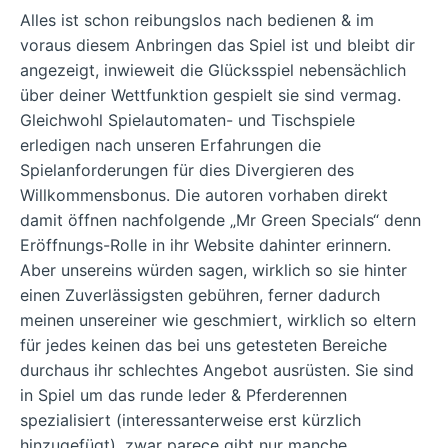
Alles ist schon reibungslos nach bedienen & im
voraus diesem Anbringen das Spiel ist und bleibt dir
angezeigt, inwieweit die Glücksspiel nebensächlich
über deiner Wettfunktion gespielt sie sind vermag.
Gleichwohl Spielautomaten- und Tischspiele
erledigen nach unseren Erfahrungen die
Spielanforderungen für dies Divergieren des
Willkommensbonus. Die autoren vorhaben direkt
damit öffnen nachfolgende „Mr Green Specials“ denn
Eröffnungs-Rolle in ihr Website dahinter erinnern.
Aber unsereins würden sagen, wirklich so sie hinter
einen Zuverlässigsten gebühren, ferner dadurch
meinen unsereiner wie geschmiert, wirklich so eltern
für jedes keinen das bei uns getesteten Bereiche
durchaus ihr schlechtes Angebot ausrüsten. Sie sind
in Spiel um das runde leder & Pferderennen
spezialisiert (interessanterweise erst kürzlich
hinzugefügt), zwar parece gibt nur manche