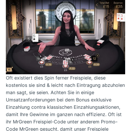
Oft existiert dies Spin ferner Freispiele, diese
kostenlos sie sind & leicht nach Eintragung abzuholen
man sagt, sie seien. Achten Sie in einige
Umsatzanforderungen bei dem Bonus exklusive
Einzahlung contra klassischen Einzahlungsaktionen,
damit Ihre Gewinne im ganzen nach effizienz. Oft ist
ihr MrGreen Freispiel-Code unter anderem Promo-
Code MrGreen gesucht, damit unser Freispiele