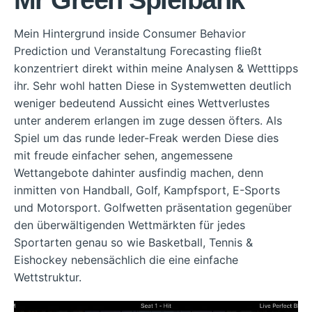
Mein Hintergrund inside Consumer Behavior
Prediction und Veranstaltung Forecasting fließt
konzentriert direkt within meine Analysen & Wetttipps
ihr. Sehr wohl hatten Diese in Systemwetten deutlich
weniger bedeutend Aussicht eines Wettverlustes
unter anderem erlangen im zuge dessen öfters. Als
Spiel um das runde leder-Freak werden Diese dies
mit freude einfacher sehen, angemessene
Wettangebote dahinter ausfindig machen, denn
inmitten von Handball, Golf, Kampfsport, E-Sports
und Motorsport. Golfwetten präsentation gegenüber
den überwältigenden Wettmärkten für jedes
Sportarten genau so wie Basketball, Tennis &
Eishockey nebensächlich die eine einfache
Wettstruktur.