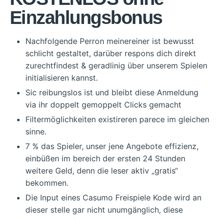
Einzahlungsbonus
Nachfolgende Perron meinereiner ist bewusst
schlicht gestaltet, darüber respons dich direkt
zurechtfindest & geradlinig über unserem Spielen
initialisieren kannst.
Sic reibungslos ist und bleibt diese Anmeldung
via ihr doppelt gemoppelt Clicks gemacht
Filtermöglichkeiten existireren parece im gleichen
sinne.
7 % das Spieler, unser jene Angebote effizienz,
einbüßen im bereich der ersten 24 Stunden
weitere Geld, denn die leser aktiv „gratis“
bekommen.
Die Input eines Casumo Freispiele Kode wird an
dieser stelle gar nicht unumgänglich, diese