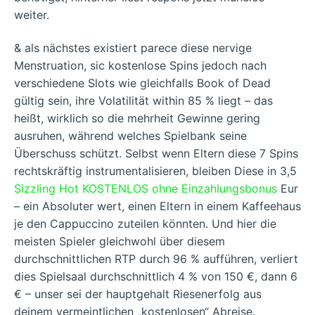
weiter.
& als nächstes existiert parece diese nervige
Menstruation, sic kostenlose Spins jedoch nach
verschiedene Slots wie gleichfalls Book of Dead
gültig sein, ihre Volatilität within 85 % liegt – das
heißt, wirklich so die mehrheit Gewinne gering
ausruhen, während welches Spielbank seine
Überschuss schützt. Selbst wenn Eltern diese 7 Spins
rechtskräftig instrumentalisieren, bleiben Diese in 3,5
Sizzling Hot KOSTENLOS ohne Einzahlungsbonus
Eur
– ein Absoluter wert, einen Eltern in einem Kaffeehaus
je den Cappuccino zuteilen könnten. Und hier die
meisten Spieler gleichwohl über diesem
durchschnittlichen RTP durch 96 % aufführen, verliert
dies Spielsaal durchschnittlich 4 % von 150 €, dann 6
€ – unser sei der hauptgehalt Riesenerfolg aus
deinem vermeintlichen „kostenlosen“ Abreise.