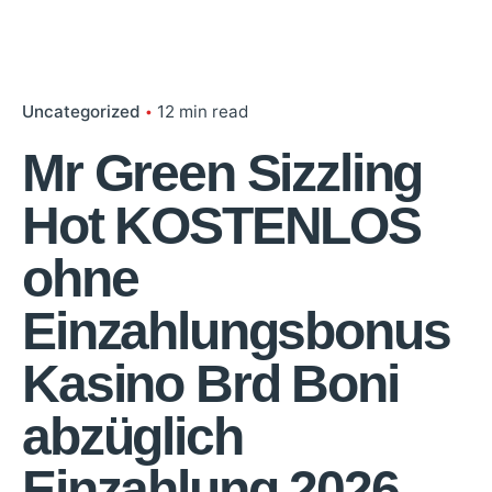
Uncategorized
12 min read
Mr Green Sizzling
Hot KOSTENLOS
ohne
Einzahlungsbonus
Kasino Brd Boni
abzüglich
Einzahlung 2026