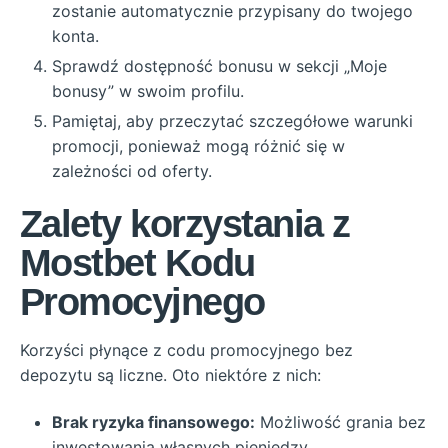
zostanie automatycznie przypisany do twojego
konta.
Sprawdź dostępność bonusu w sekcji „Moje
bonusy” w swoim profilu.
Pamiętaj, aby przeczytać szczegółowe warunki
promocji, ponieważ mogą różnić się w
zależności od oferty.
Zalety korzystania z
Mostbet Kodu
Promocyjnego
Korzyści płynące z codu promocyjnego bez
depozytu są liczne. Oto niektóre z nich:
Brak ryzyka finansowego:
Możliwość grania bez
inwestowania własnych pieniędzy.