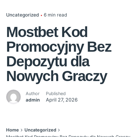
Uncategorized
6 min read
Mostbet Kod
Promocyjny Bez
Depozytu dla
Nowych Graczy
Author
Published
admin
April 27, 2026
Home
Uncategorized
Mostbet Kod Promocyjny Bez Depozytu dla Nowych Graczy