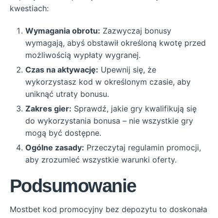
kwestiach:
Wymagania obrotu:
Zazwyczaj bonusy
wymagają, abyś obstawił określoną kwotę przed
możliwością wypłaty wygranej.
Czas na aktywację:
Upewnij się, że
wykorzystasz kod w określonym czasie, aby
uniknąć utraty bonusu.
Zakres gier:
Sprawdź, jakie gry kwalifikują się
do wykorzystania bonusa – nie wszystkie gry
mogą być dostępne.
Ogólne zasady:
Przeczytaj regulamin promocji,
aby zrozumieć wszystkie warunki oferty.
Podsumowanie
Mostbet kod promocyjny bez depozytu to doskonała