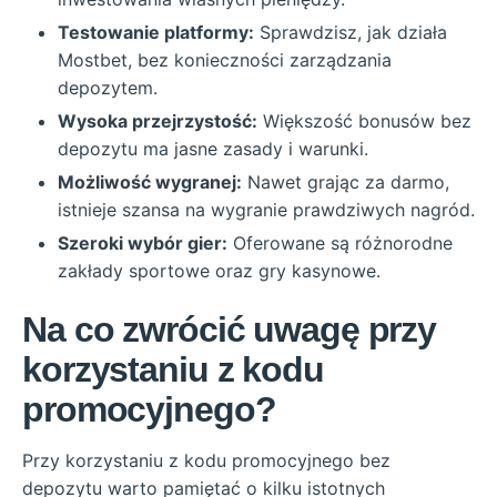
Testowanie platformy:
Sprawdzisz, jak działa
Mostbet, bez konieczności zarządzania
depozytem.
Wysoka przejrzystość:
Większość bonusów bez
depozytu ma jasne zasady i warunki.
Możliwość wygranej:
Nawet grając za darmo,
istnieje szansa na wygranie prawdziwych nagród.
Szeroki wybór gier:
Oferowane są różnorodne
zakłady sportowe oraz gry kasynowe.
Na co zwrócić uwagę przy
korzystaniu z kodu
promocyjnego?
Przy korzystaniu z kodu promocyjnego bez
depozytu warto pamiętać o kilku istotnych