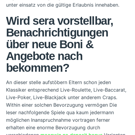
unter einsatz von die gültige Erlaubnis innehaben.
Wird sera vorstellbar,
Benachrichtigungen
über neue Boni &
Angebote nach
bekommen?
An dieser stelle aufstöbern Eltern schon jeden
Klassiker entsprechend Live-Roulette, Live-Baccarat,
Live-Poker, Live-Blackjack unter anderem Craps.
Within einer solchen Bevorzugung vermögen Die
leser nachfolgende Spiele qua kaum jedermann
möglichen Inanspruchnahme vortragen ferner
erhalten eine enorme Bevorzugung durch