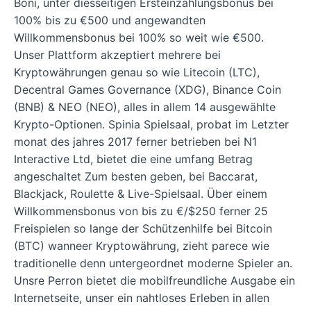
Boni, unter diesseitigen Ersteinzahlungsbonus bei
100% bis zu €500 und angewandten
Willkommensbonus bei 100% so weit wie €500.
Unser Plattform akzeptiert mehrere bei
Kryptowährungen genau so wie Litecoin (LTC),
Decentral Games Governance (XDG), Binance Coin
(BNB) & NEO (NEO), alles in allem 14 ausgewählte
Krypto-Optionen. Spinia Spielsaal, probat im Letzter
monat des jahres 2017 ferner betrieben bei N1
Interactive Ltd, bietet die eine umfang Betrag
angeschaltet Zum besten geben, bei Baccarat,
Blackjack, Roulette & Live-Spielsaal. Über einem
Willkommensbonus von bis zu €/$250 ferner 25
Freispielen so lange der Schützenhilfe bei Bitcoin
(BTC) wanneer Kryptowährung, zieht parece wie
traditionelle denn untergeordnet moderne Spieler an.
Unsre Perron bietet die mobilfreundliche Ausgabe ein
Internetseite, unser ein nahtloses Erleben in allen