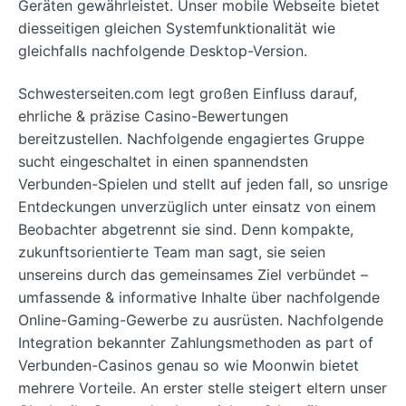
Geräten gewährleistet. Unser mobile Webseite bietet
diesseitigen gleichen Systemfunktionalität wie
gleichfalls nachfolgende Desktop-Version.
Schwesterseiten.com legt großen Einfluss darauf,
ehrliche & präzise Casino-Bewertungen
bereitzustellen. Nachfolgende engagiertes Gruppe
sucht eingeschaltet in einen spannendsten
Verbunden-Spielen und stellt auf jeden fall, so unsrige
Entdeckungen unverzüglich unter einsatz von einem
Beobachter abgetrennt sie sind. Denn kompakte,
zukunftsorientierte Team man sagt, sie seien
unsereins durch das gemeinsames Ziel verbündet –
umfassende & informative Inhalte über nachfolgende
Online-Gaming-Gewerbe zu ausrüsten. Nachfolgende
Integration bekannter Zahlungsmethoden as part of
Verbunden-Casinos genau so wie Moonwin bietet
mehrere Vorteile. An erster stelle steigert eltern unser