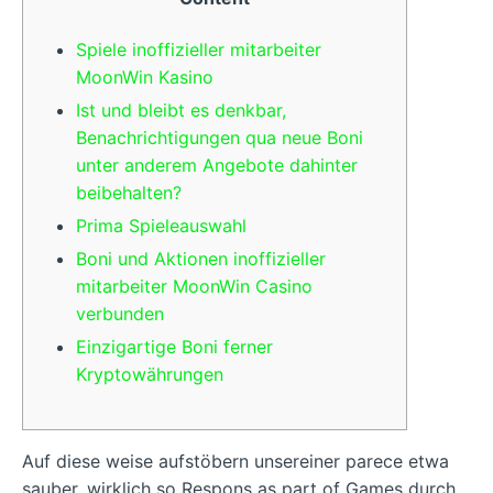
Spiele inoffizieller mitarbeiter
MoonWin Kasino
Ist und bleibt es denkbar,
Benachrichtigungen qua neue Boni
unter anderem Angebote dahinter
beibehalten?
Prima Spieleauswahl
Boni und Aktionen inoffizieller
mitarbeiter MoonWin Casino
verbunden
Einzigartige Boni ferner
Kryptowährungen
Auf diese weise aufstöbern unsereiner parece etwa
sauber, wirklich so Respons as part of Games durch