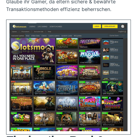
Glaube ihr Gamer, da eltern sichere & bewährte
Transaktionsmethoden effizienz beherrschen.