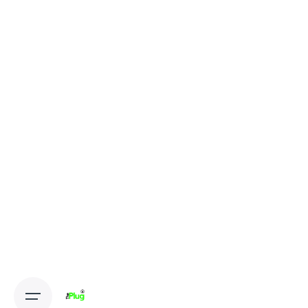
Skip
to
content