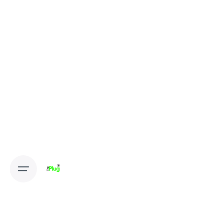
Skip
to
content