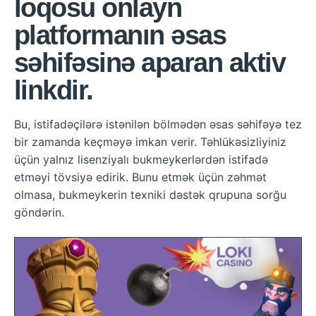
loqosu onlayn
platformanın əsas
səhifəsinə aparan aktiv
linkdir.
Bu, istifadəçilərə istənilən bölmədən əsas səhifəyə tez
bir zamanda keçməyə imkan verir. Təhlükəsizliyiniz
üçün yalnız lisenziyalı bukmeykerlərdən istifadə
etməyi tövsiyə edirik. Bunu etmək üçün zəhmət
olmasa, bukmeykerin texniki dəstək qrupuna sorğu
göndərin.