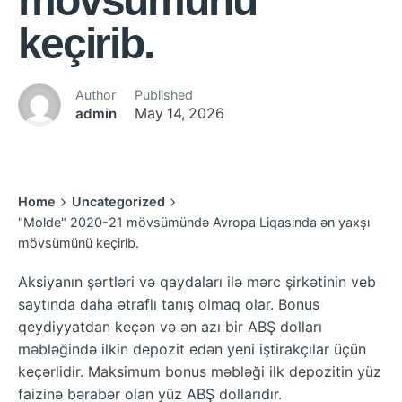
mövsümünü
keçirib.
Author
Published
admin
May 14, 2026
Home
Uncategorized
"Molde" 2020-21 mövsümündə Avropa Liqasında ən yaxşı
mövsümünü keçirib.
Aksiyanın şərtləri və qaydaları ilə mərc şirkətinin veb
saytında daha ətraflı tanış olmaq olar. Bonus
qeydiyyatdan keçən və ən azı bir ABŞ dolları
məbləğində ilkin depozit edən yeni iştirakçılar üçün
keçərlidir. Maksimum bonus məbləği ilk depozitin yüz
faizinə bərabər olan yüz ABŞ dollarıdır.