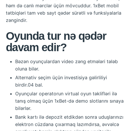
həm də canlı mərclər üçün mövcuddur. 1xBet mobil
tətbiqləri tam veb sayt qədər sürətli və funksiyalarla
zəngindir.
Oyunda tur nə qədər
davam edir?
Bəzən oyunçulardan video zəng etmələri tələb
oluna bilər.
Alternativ seçim üçün investisiya gəlirliliyi
birdir.04 bal.
Oyunçular operatorun virtual oyun təklifləri ilə
tanış olmaq üçün 1xBet-də demo slotlarını sınaya
bilərlər.
Bank kartı ilə depozit etdikdən sonra uduşlarınızı
elektron cüzdana çıxarmaq lazımdırsa, əvvəlcə