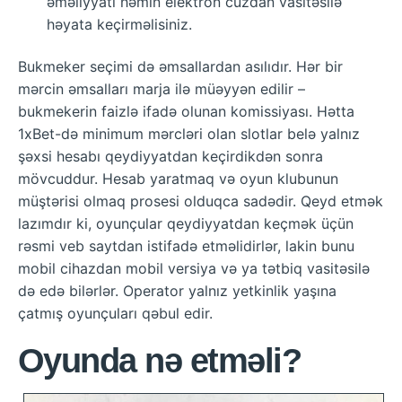
əməliyyatı həmin elektron cüzdan vasitəsilə
həyata keçirməlisiniz.
Bukmeker seçimi də əmsallardan asılıdır. Hər bir
mərcin əmsalları marja ilə müəyyən edilir –
bukmekerin faizlə ifadə olunan komissiyası. Hətta
1xBet-də minimum mərcləri olan slotlar belə yalnız
şəxsi hesabı qeydiyyatdan keçirdikdən sonra
mövcuddur. Hesab yaratmaq və oyun klubunun
müştərisi olmaq prosesi olduqca sadədir. Qeyd etmək
lazımdır ki, oyunçular qeydiyyatdan keçmək üçün
rəsmi veb saytdan istifadə etməlidirlər, lakin bunu
mobil cihazdan mobil versiya və ya tətbiq vasitəsilə
də edə bilərlər. Operator yalnız yetkinlik yaşına
çatmış oyunçuları qəbul edir.
Oyunda nə etməli?