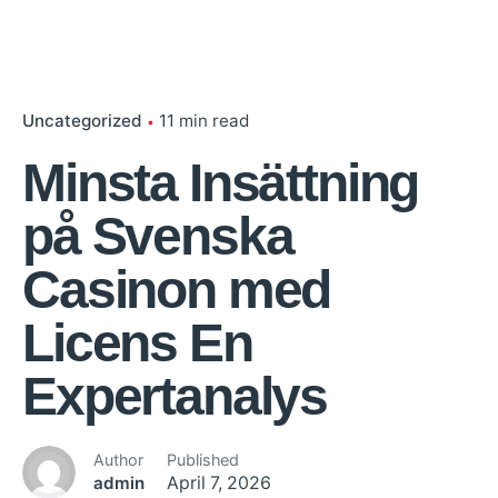
Uncategorized
11 min read
Minsta Insättning
på Svenska
Casinon med
Licens En
Expertanalys
Author
Published
admin
April 7, 2026