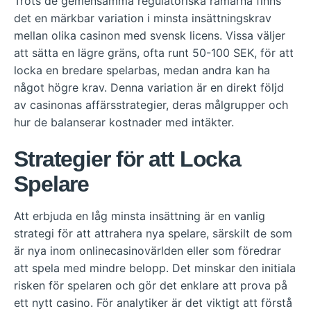
Trots de gemensamma regulatoriska ramarna finns
det en märkbar variation i minsta insättningskrav
mellan olika casinon med svensk licens. Vissa väljer
att sätta en lägre gräns, ofta runt 50-100 SEK, för att
locka en bredare spelarbas, medan andra kan ha
något högre krav. Denna variation är en direkt följd
av casinonas affärsstrategier, deras målgrupper och
hur de balanserar kostnader med intäkter.
Strategier för att Locka
Spelare
Att erbjuda en låg minsta insättning är en vanlig
strategi för att attrahera nya spelare, särskilt de som
är nya inom onlinecasinovärlden eller som föredrar
att spela med mindre belopp. Det minskar den initiala
risken för spelaren och gör det enklare att prova på
ett nytt casino. För analytiker är det viktigt att förstå