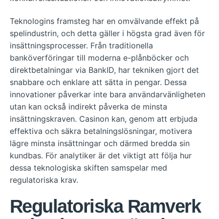
Teknologins framsteg har en omvälvande effekt på
spelindustrin, och detta gäller i högsta grad även för
insättningsprocesser. Från traditionella
banköverföringar till moderna e-plånböcker och
direktbetalningar via BankID, har tekniken gjort det
snabbare och enklare att sätta in pengar. Dessa
innovationer påverkar inte bara användarvänligheten
utan kan också indirekt påverka de minsta
insättningskraven. Casinon kan, genom att erbjuda
effektiva och säkra betalningslösningar, motivera
lägre minsta insättningar och därmed bredda sin
kundbas. För analytiker är det viktigt att följa hur
dessa teknologiska skiften samspelar med
regulatoriska krav.
Regulatoriska Ramverk