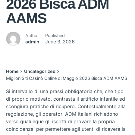
2026 Bisca ADM
AAMS
Author
Published
admin
June 3, 2026
Home
Uncategorized
Migliori Siti Casinò Online di Maggio 2026 Bisca ADM AAMS
Si intervallo di una prassi obbligatoria che, che tipo
di proprio motivato, contrasta il artificio infantile ed
scongiura pratiche di ricupero. Contestualmente alla
regolazione, gli operatori ADM italiani richiedono
verso qualunque gli iscritti di provare la propria
coincidenza, per permettere agli utenti di ricevere la