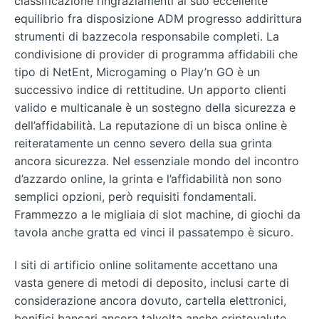
classificazione ringraziamenti al suo eccellente
equilibrio fra disposizione ADM progresso addirittura
strumenti di bazzecola responsabile completi. La
condivisione di provider di programma affidabili che
tipo di NetEnt, Microgaming o Play’n GO è un
successivo indice di rettitudine. Un apporto clienti
valido e multicanale è un sostegno della sicurezza e
dell’affidabilità. La reputazione di un bisca online è
reiteratamente un cenno severo della sua grinta
ancora sicurezza. Nel essenziale mondo del incontro
d’azzardo online, la grinta e l’affidabilità non sono
semplici opzioni, però requisiti fondamentali.
Frammezzo a le migliaia di slot machine, di giochi da
tavola anche gratta ed vinci il passatempo è sicuro.
I siti di artificio online solitamente accettano una
vasta genere di metodi di deposito, inclusi carte di
considerazione ancora dovuto, cartella elettronici,
bonifici bancari ancora talvolta anche criptovalute.