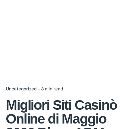
Uncategorized
8 min read
Migliori Siti Casinò
Online di Maggio