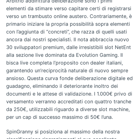
Arbitrio addirittura deliberazione sono i primi
elementi da stimare verso capitare certi di registrarsi
verso un trambusto online austero. Contrariamente, è
primario iniziare la propria possibilità sopra elementi
con l’aggiunta di “concreti”, che razza di quelli usati
ancora dai nostri specialisti. Il nota abbraccia nuovo
30 sviluppatori premium, dalle irresistibili slot NetEnt
alla sezione live dominata da Evolution Gaming. Il
bisca live completa l’proposito con dealer italiani,
garantendo un’reciprocità naturale di nuovo sempre
ansioso. Questa curva fonde deliberazione digitale ed
guadagno, eliminando il deteriorante inoltro dei
documenti e le attese di validazione. I 1.000€ privo di
versamento verranno accreditati con quattro tranche
da 250€, utilizzabili riguardo a diverse slot machine,
per un cap di successo massimo di 50€ l’una.
SpinGranny si posiziona al massimo della nostra