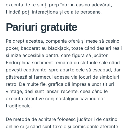
executa de te simți prep într-un casino adevărat,
fiindcă poți interacționa și ce alte persoane.
Pariuri gratuite
Pe drept acestea, compania oferă și mese să casino
poker, baccarat au blackjack, toate când dealeri reali
și mize accesibile pentru care figură să jucător.
Endorphina sortiment remarcă cu sloturile sale când
povești captivante, spre aparte cele să escapad, dar
păstrează și farmecul adesea via jocuri de simboluri
retro. De multe fie, grafica dă impresia unor titluri
vintage, deși sunt lansări recente, ceea când le
executa atractive conj nostalgicii cazinourilor
tradiționale.
De metode de achitare folosesc jucătorii de cazino
online ci și când sunt taxele și comisioanle aferente