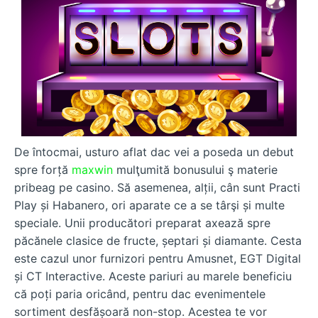
De întocmai, usturo aflat dac vei a poseda un debut
spre forță
maxwin
mulţumită bonusului ş materie
pribeag pe casino. Să asemenea, alții, cân sunt Practi
Play și Habanero, ori aparate ce a se târşi și multe
speciale. Unii producători preparat axează spre
păcănele clasice de fructe, șeptari și diamante. Cesta
este cazul unor furnizori pentru Amusnet, EGT Digital
și CT Interactive. Aceste pariuri au marele beneficiu
că poți paria oricând, pentru dac evenimentele
sortiment desfășoară non-stop. Acestea te vor