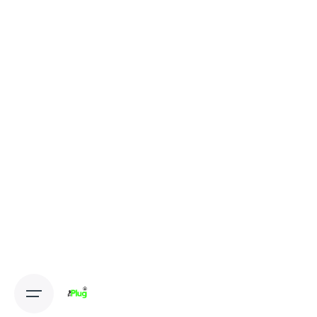
Skip
to
content