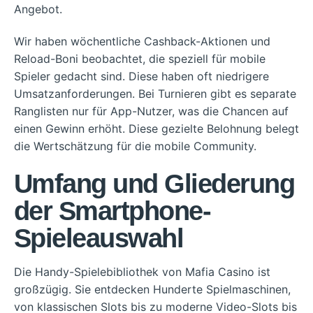
Angebot.
Wir haben wöchentliche Cashback-Aktionen und
Reload-Boni beobachtet, die speziell für mobile
Spieler gedacht sind. Diese haben oft niedrigere
Umsatzanforderungen. Bei Turnieren gibt es separate
Ranglisten nur für App-Nutzer, was die Chancen auf
einen Gewinn erhöht. Diese gezielte Belohnung belegt
die Wertschätzung für die mobile Community.
Umfang und Gliederung
der Smartphone-
Spieleauswahl
Die Handy-Spielebibliothek von Mafia Casino ist
großzügig. Sie entdecken Hunderte Spielmaschinen,
von klassischen Slots bis zu moderne Video-Slots bis