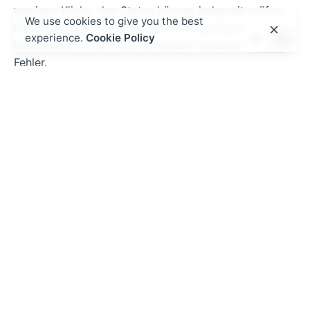
wenigen Klicks, den Status können jederzeit prüfen.
We use cookies to give you the best
Die eindeutige Trennung zwischen Spielbereich und
experience.
Cookie Policy
Bankbereich in der App verhindert versehentliche
Fehler.
Systemtechnische
Leistung und
Robustheit auf
unterschiedlichen
Geräteplattformen
Unsere Applikation arbeitet von der Technik her sehr
stabil. Auch auf älteren Modellen von Mobilgeräten
funktioniert sie flüssig, ohne zu ruckeln oder
auszusteigen. Die Datenmenge wird minimiert. Auf
diese Weise können Sie auch mobil gamen, wenn kein