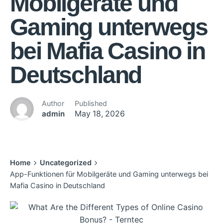
Mobilgeräte und
Gaming unterwegs
bei Mafia Casino in
Deutschland
Author
Published
admin
May 18, 2026
Home
Uncategorized
App-Funktionen für Mobilgeräte und Gaming unterwegs bei
Mafia Casino in Deutschland