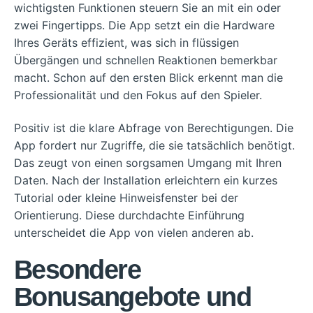
wichtigsten Funktionen steuern Sie an mit ein oder
zwei Fingertipps. Die App setzt ein die Hardware
Ihres Geräts effizient, was sich in flüssigen
Übergängen und schnellen Reaktionen bemerkbar
macht. Schon auf den ersten Blick erkennt man die
Professionalität und den Fokus auf den Spieler.
Positiv ist die klare Abfrage von Berechtigungen. Die
App fordert nur Zugriffe, die sie tatsächlich benötigt.
Das zeugt von einen sorgsamen Umgang mit Ihren
Daten. Nach der Installation erleichtern ein kurzes
Tutorial oder kleine Hinweisfenster bei der
Orientierung. Diese durchdachte Einführung
unterscheidet die App von vielen anderen ab.
Besondere
Bonusangebote und